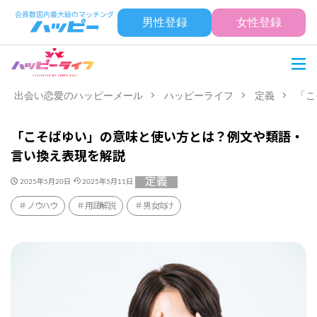
男性登録
女性登録
出会い恋愛のハッピーメール
ハッピーライフ
定義
「こ
「こそばゆい」の意味と使い方とは？例文や類語・
言い換え表現を解説
定義
2025年5月20日
2025年5月11日
ノウハウ
用語解説
男女向け