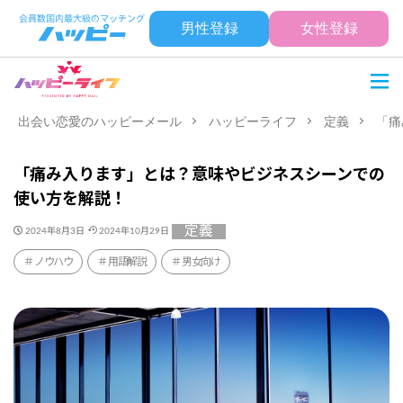
男性登録
女性登録
出会い恋愛のハッピーメール
ハッピーライフ
定義
「痛
「痛み入ります」とは？意味やビジネスシーンでの
使い方を解説！
定義
2024年8月3日
2024年10月29日
ノウハウ
用語解説
男女向け