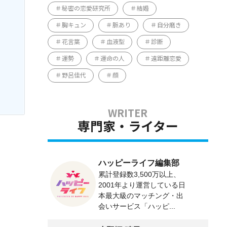
秘密の恋愛研究所
結婚
胸キュン
脈あり
自分磨き
花言葉
血液型
診断
運勢
運命の人
遠距離恋愛
野呂佳代
顔
専門家・ライター
ハッピーライフ編集部
累計登録数3,500万以上、
2001年より運営している日
本最大級のマッチング・出
会いサービス「ハッピ...