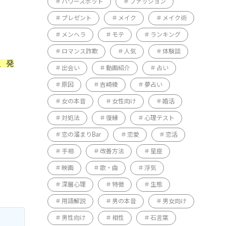
パワースポット
ファッション
プレゼント
メイク
メイク術
メンヘラ
モテ
ランキング
ロマンス詐欺
人気
体験談
、発
出会い
動画紹介
占い
原因
吉崎綾
夢占い
女の本音
女性向け
婚活
対処法
復縁
心理テスト
恋の溜まりBar
恋愛
恋活
手相
改善方法
星座
映画
歌・曲
浮気
深層心理
特徴
生態
用語解説
男の本音
男女向け
男性向け
相性
石言葉