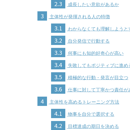
2.3
成長したい意欲があるか
3
主体性が発揮される人の特徴
3.1
わからなくても理解しようと
3.2
自分発信で行動する
3.3
何事にも知的好奇心が高い
3.4
失敗してもポジティブに進め
3.5
積極的な行動・発言が目立つ
3.6
仕事に対して丁寧かつ責任が
4
主体性を高めるトレーニング方法
4.1
物事を自分で選択する
4.2
目標達成の期日を決める