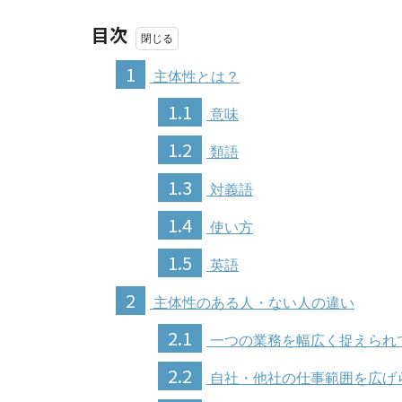
目次
1
主体性とは？
1.1
意味
1.2
類語
1.3
対義語
1.4
使い方
1.5
英語
2
主体性のある人・ない人の違い
2.1
一つの業務を幅広く捉えられ
2.2
自社・他社の仕事範囲を広げ