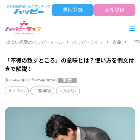
男性登録
女性登録
出会い恋愛のハッピーメール
ハッピーライフ
定義
「不
「不徳の致すところ」の意味とは？使い方を例文付
きで解説！
定義
2024年8月2日
2024年7月24日
ノウハウ
用語解説
男女向け