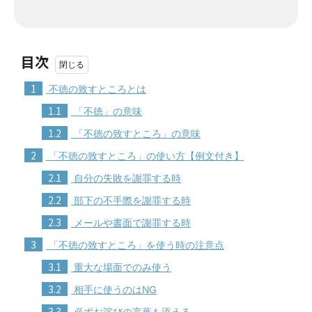
目次
1
不徳の致すところとは
1.1
「不徳」の意味
1.2
「不徳の致すところ」の意味
2
「不徳の致すところ」の使い方【例文付き】
2.1
自分の失敗を謝罪する時
2.2
部下の不手際を謝罪する時
2.3
メールや書面で謝罪する時
3
「不徳の致すところ」を使う時の注意点
3.1
重大な場面でのみ使う
3.2
相手に使うのはNG
3.3
必ずお詫びの言葉も添える