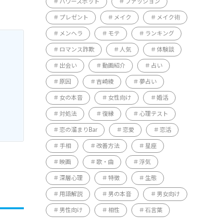
パワースポット
ファッション
プレゼント
メイク
メイク術
メンヘラ
モテ
ランキング
ロマンス詐欺
人気
体験談
出会い
動画紹介
占い
原因
吉崎綾
夢占い
女の本音
女性向け
婚活
対処法
復縁
心理テスト
恋の溜まりBar
恋愛
恋活
手相
改善方法
星座
映画
歌・曲
浮気
深層心理
特徴
生態
用語解説
男の本音
男女向け
男性向け
相性
石言葉