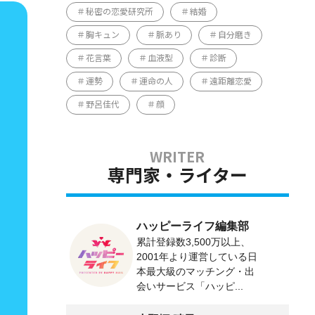
秘密の恋愛研究所
結婚
胸キュン
脈あり
自分磨き
花言葉
血液型
診断
運勢
運命の人
遠距離恋愛
野呂佳代
顔
専門家・ライター
ハッピーライフ編集部
累計登録数3,500万以上、
2001年より運営している日
本最大級のマッチング・出
会いサービス「ハッピ...