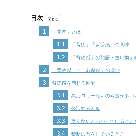
目次
1
「背徳」とは
1.1
「背徳」「背徳感」の意味
1.2
「背徳感」の類語・言い換え
2
「背徳感」と「罪悪感」の違い
3
背徳感を感じる瞬間
3.1
高カロリーなものや量が多い
3.2
贅沢するとき
3.3
良くないとわかっていること
3.4
禁断の恋をしているとき