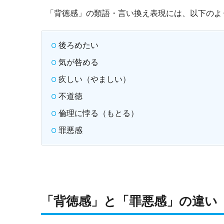
「背徳感」の類語・言い換え表現には、以下のよ
後ろめたい
気が咎める
疚しい（やましい）
不道徳
倫理に悖る（もとる）
罪悪感
「背徳感」と「罪悪感」の違い