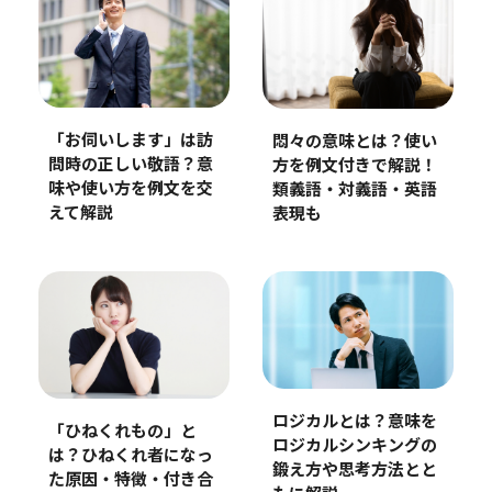
「お伺いします」は訪
悶々の意味とは？使い
問時の正しい敬語？意
方を例文付きで解説！
味や使い方を例文を交
類義語・対義語・英語
えて解説
表現も
ロジカルとは？意味を
「ひねくれもの」と
ロジカルシンキングの
は？ひねくれ者になっ
鍛え方や思考方法とと
た原因・特徴・付き合