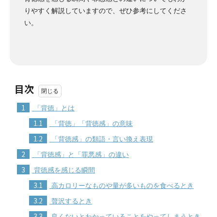
りやすく解説していますので、ぜひ参考にしてくださ
い。
目次
1
「背徳」とは
1.1
「背徳」「背徳感」の意味
1.2
「背徳感」の類語・言い換え表現
2
「背徳感」と「罪悪感」の違い
3
背徳感を感じる瞬間
3.1
高カロリーなものや量が多いものを食べるとき
3.2
贅沢するとき
3.3
良くないとわかっていることをやってしまうとき