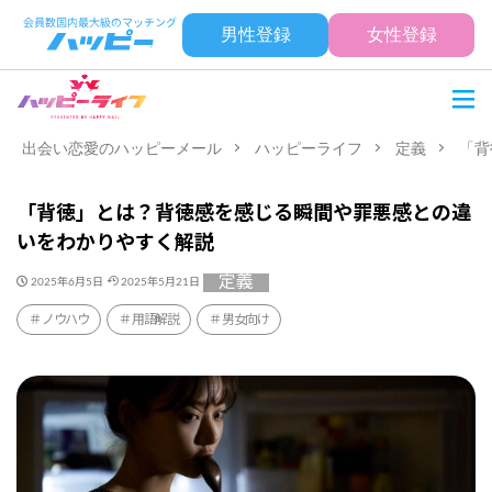
男性登録
女性登録
出会い恋愛のハッピーメール
ハッピーライフ
定義
「背
「背徳」とは？背徳感を感じる瞬間や罪悪感との違
いをわかりやすく解説
定義
2025年6月5日
2025年5月21日
ノウハウ
用語解説
男女向け