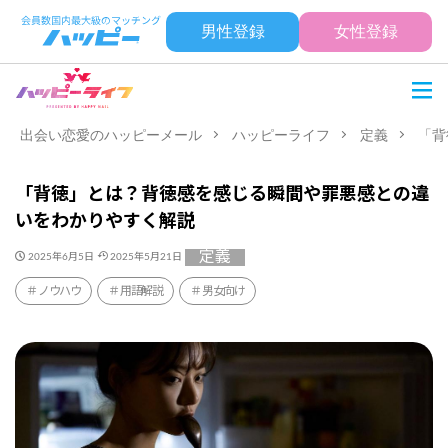
男性登録
女性登録
出会い恋愛のハッピーメール
ハッピーライフ
定義
「背
「背徳」とは？背徳感を感じる瞬間や罪悪感との違
いをわかりやすく解説
定義
2025年6月5日
2025年5月21日
ノウハウ
用語解説
男女向け