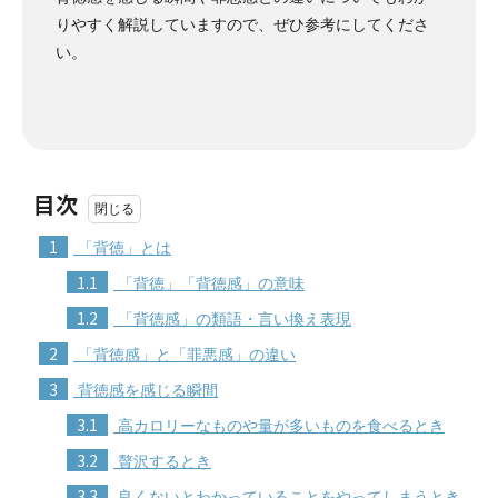
りやすく解説していますので、ぜひ参考にしてくださ
い。
目次
1
「背徳」とは
1.1
「背徳」「背徳感」の意味
1.2
「背徳感」の類語・言い換え表現
2
「背徳感」と「罪悪感」の違い
3
背徳感を感じる瞬間
3.1
高カロリーなものや量が多いものを食べるとき
3.2
贅沢するとき
3.3
良くないとわかっていることをやってしまうとき