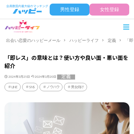
男性登録
女性登録
出会い恋愛のハッピーメール
ハッピーライフ
定義
「即
「即レス」の意味とは？使い方や良い面・悪い面を
紹介
定義
2024年3月25日
2024年3月20日
LINE
SNS
ノウハウ
男女向け