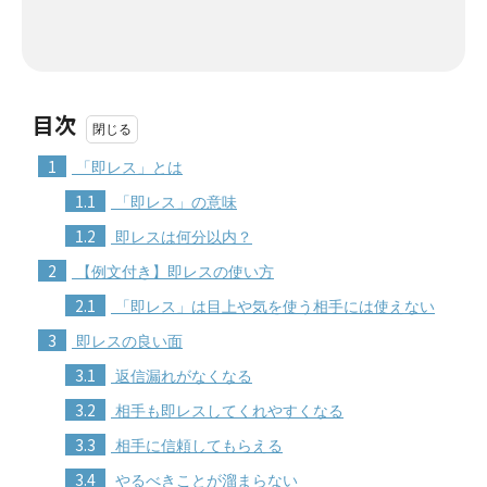
目次
1
「即レス」とは
1.1
「即レス」の意味
1.2
即レスは何分以内？
2
【例文付き】即レスの使い方
2.1
「即レス」は目上や気を使う相手には使えない
3
即レスの良い面
3.1
返信漏れがなくなる
3.2
相手も即レスしてくれやすくなる
3.3
相手に信頼してもらえる
3.4
やるべきことが溜まらない