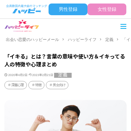
男性登録
女性登録
出会い恋愛のハッピーメール
ハッピーライフ
定義
「イ
「イキる」とは？言葉の意味や使い方＆イキってる
人の特徴や心理まとめ
定義
2020年4月2日
2023年2月21日
深層心理
特徴
男女向け