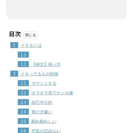
目次
1
イキるとは
1.1
1.2
【例文】使い方
2
イキってる人の特徴
2.1
マウントする
2.2
オラオラ系でケンカ腰
2.3
自己中心的
2.4
負けず嫌い
2.5
馴れ馴れしい
2.6
空気が読めない