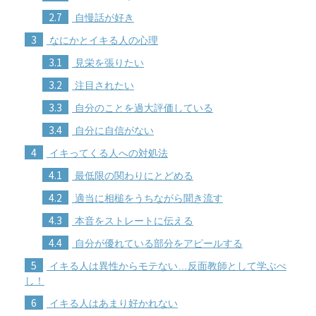
2.7
自慢話が好き
3
なにかとイキる人の心理
3.1
見栄を張りたい
3.2
注目されたい
3.3
自分のことを過大評価している
3.4
自分に自信がない
4
イキってくる人への対処法
4.1
最低限の関わりにとどめる
4.2
適当に相槌をうちながら聞き流す
4.3
本音をストレートに伝える
4.4
自分が優れている部分をアピールする
5
イキる人は異性からモテない…反面教師として学ぶべ
し！
6
イキる人はあまり好かれない