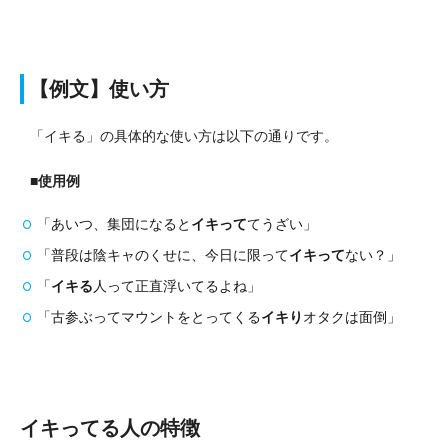
【例文】使い方
「イキる」の具体的な使い方は以下の通りです。
■使用例
「あいつ、集団になると
イキって
てうざい」
「普段は陰キャのくせに、今日に限って
イキって
ない？」
「
イキる
人って正直浮いてるよね」
「古参ぶってマウントをとってくる
イキり
オタクは面倒」
イキってる人の特徴