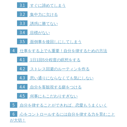
3.1
すぐに諦めてしまう
3.2
集中力に欠ける
3.3
誘惑に勝てない
3.4
目標がない
3.5
面倒事を後回しにしてしまう
4
仕事をする上でも重要！自分を律するための方法
4.1
1日1回5分程度の瞑想をする
4.2
ストレス回避のルーティンを作る
4.3
思い通りにならなくても気にしない
4.4
自分を客観視する癖をつける
4.5
何事にもこだわりすぎない
5
自分を律することができれば、恋愛もうまくいく
6
心をコントロールするには自分を律する力を育むこと
が大切！