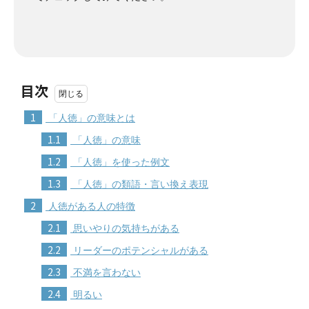
目次
1
「人徳」の意味とは
1.1
「人徳」の意味
1.2
「人徳」を使った例文
1.3
「人徳」の類語・言い換え表現
2
人徳がある人の特徴
2.1
思いやりの気持ちがある
2.2
リーダーのポテンシャルがある
2.3
不満を言わない
2.4
明るい