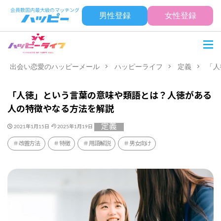
男性登録
女性登録
出会い恋愛のハッピーメール
ハッピーライフ
定義
「人
「人徳」という言葉の意味や類語とは？人徳がある
人の特徴やなる方法を解説
定義
2021年1月15日
2025年1月19日
改善方法
特徴
用語解説
男女向け