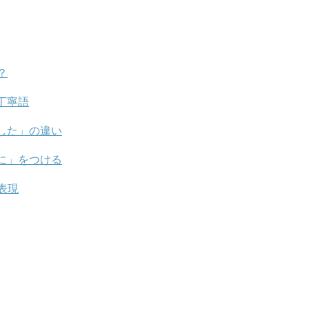
？
丁寧語
した」の違い
に」をつける
表現