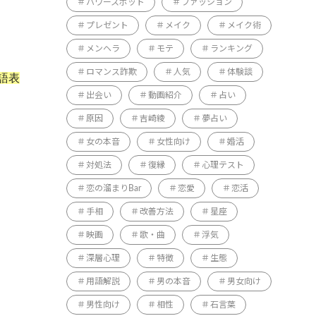
パワースポット
ファッション
プレゼント
メイク
メイク術
メンヘラ
モテ
ランキング
ロマンス詐欺
人気
体験談
語表
出会い
動画紹介
占い
原因
吉崎綾
夢占い
女の本音
女性向け
婚活
対処法
復縁
心理テスト
恋の溜まりBar
恋愛
恋活
手相
改善方法
星座
映画
歌・曲
浮気
深層心理
特徴
生態
用語解説
男の本音
男女向け
男性向け
相性
石言葉