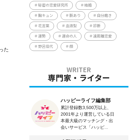
秘密の恋愛研究所
結婚
胸キュン
脈あり
自分磨き
花言葉
血液型
診断
運勢
運命の人
遠距離恋愛
野呂佳代
顔
った
専門家・ライター
ハッピーライフ編集部
累計登録数3,500万以上、
2001年より運営している日
本最大級のマッチング・出
会いサービス「ハッピ...