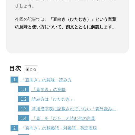
ましょう。
今回の記事では、
「直向き（ひたむき）」という言葉
の意味と使い方について、例文とともに解説します
。
目次
1
「直向き」の意味・読み方
1.1
「直向き」の意味
1.2
読み方は「ひたむき」
1.3
常用漢字表に記載されていない「表外読み」
1.4
「直」を「ひた」と読む他の言葉
2
「直向き」の類義語・対義語・英語表現