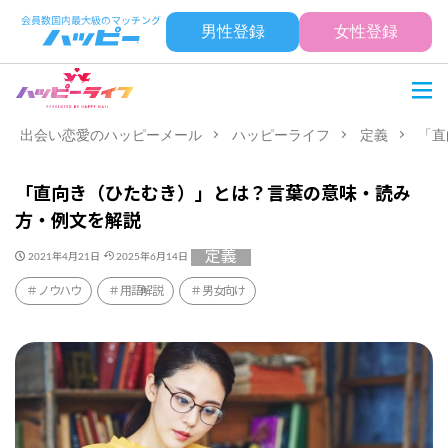
男性登録
女性登録
出会い恋愛のハッピーメール
ハッピーライフ
定義
「直
「直向き（ひたむき）」とは？言葉の意味・読み
方・例文を解説
定義
2021年4月21日
2025年6月14日
ノウハウ
用語解説
男女向け