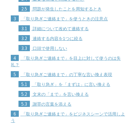
2.5
問題が発生したことを周知するとき
3
「取り急ぎご連絡まで」を使うときの注意点
3.1
詳細について改めて連絡する
3.2
連絡する内容を1つに絞る
3.3
口頭で使用しない
4
「取り急ぎご連絡まで」を目上に対して使うのは失
礼？
5
「取り急ぎご連絡まで」の丁寧な言い換え表現
5.1
「取り急ぎ」を「まずは」に言い換える
5.2
文末の「まで」を言い換える
5.3
謝罪の言葉を添える
6
「取り急ぎご連絡まで」をビジネスシーンで活用しよ
う