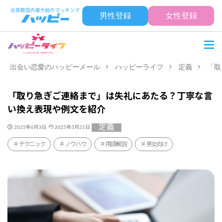
男性登録
女性登録
出会い恋愛のハッピーメール
ハッピーライフ
定義
「取
「取り急ぎご連絡まで」は失礼にあたる？丁寧な言
い換え表現や例文を紹介
定義
2025年6月3日
2025年5月21日
テクニック
ノウハウ
用語解説
男女向け