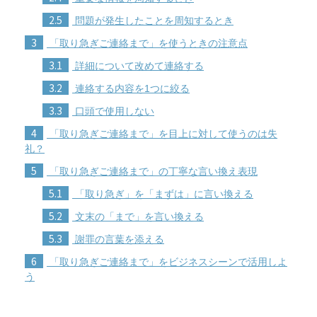
2.5
問題が発生したことを周知するとき
3
「取り急ぎご連絡まで」を使うときの注意点
3.1
詳細について改めて連絡する
3.2
連絡する内容を1つに絞る
3.3
口頭で使用しない
4
「取り急ぎご連絡まで」を目上に対して使うのは失
礼？
5
「取り急ぎご連絡まで」の丁寧な言い換え表現
5.1
「取り急ぎ」を「まずは」に言い換える
5.2
文末の「まで」を言い換える
5.3
謝罪の言葉を添える
6
「取り急ぎご連絡まで」をビジネスシーンで活用しよ
う