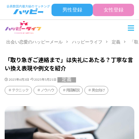
男性登録
女性登録
出会い恋愛のハッピーメール
ハッピーライフ
定義
「取
「取り急ぎご連絡まで」は失礼にあたる？丁寧な言
い換え表現や例文を紹介
定義
2025年6月3日
2025年5月21日
テクニック
ノウハウ
用語解説
男女向け