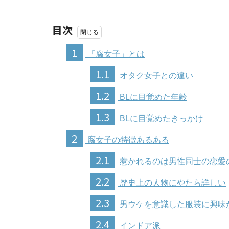
目次
1
「腐女子」とは
1.1
オタク女子との違い
1.2
BLに目覚めた年齢
1.3
BLに目覚めたきっかけ
2
腐女子の特徴あるある
2.1
惹かれるのは男性同士の恋愛
2.2
歴史上の人物にやたら詳しい
2.3
男ウケを意識した服装に興味
2.4
インドア派