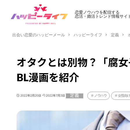
恋愛ノウハウを配信する
恋活・婚活トレンド情報サイ
出会い恋愛のハッピーメール
ハッピーライフ
定義
オタクとは別物？「腐女
BL漫画を紹介
定義
ノウハウ
女性向
2022年2月20日
2022年7月3日