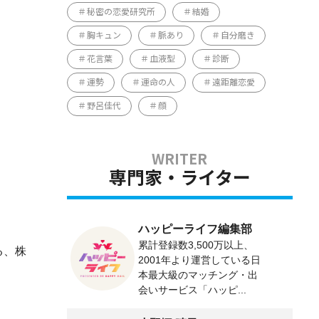
秘密の恋愛研究所
結婚
胸キュン
脈あり
自分磨き
花言葉
血液型
診断
運勢
運命の人
遠距離恋愛
野呂佳代
顔
専門家・ライター
ハッピーライフ編集部
累計登録数3,500万以上、
る、株
2001年より運営している日
本最大級のマッチング・出
会いサービス「ハッピ...