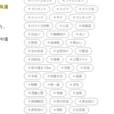
パワースポット
ファッション
BL漫
プレゼント
メイク
メイク術
メンヘラ
モテ
ランキング
う。
ロマンス詐欺
人気
体験談
出会い
動画紹介
占い
家や漫
原因
吉崎綾
夢占い
女の本音
女性向け
婚活
対処法
復縁
心理テスト
恋の溜まりBar
恋愛
恋活
手相
改善方法
星座
映画
歌・曲
浮気
深層心理
特徴
生態
用語解説
男の本音
男女向け
男性向け
相性
石言葉