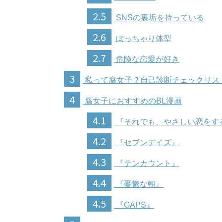
2.5
SNSの裏垢を持っている
2.6
ぽっちゃり体型
2.7
危険な恋愛が好き
3
私って腐女子？自己診断チェックリス
4
腐女子におすすめのBL漫画
4.1
『それでも、やさしい恋をす
4.2
『セブンデイズ』
4.3
『テンカウント』
4.4
『憂鬱な朝』
4.5
『GAPS』