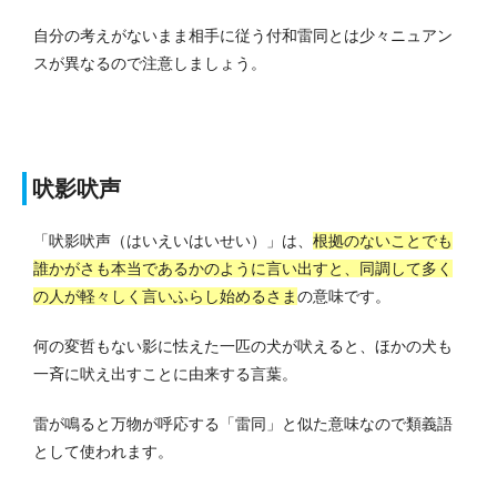
自分の考えがないまま相手に従う付和雷同とは少々ニュアン
スが異なるので注意しましょう。
吠影吠声
「吠影吠声（はいえいはいせい）」は、
根拠のないことでも
誰かがさも本当であるかのように言い出すと、同調して多く
の人が軽々しく言いふらし始めるさま
の意味です。
何の変哲もない影に怯えた一匹の犬が吠えると、ほかの犬も
一斉に吠え出すことに由来する言葉。
雷が鳴ると万物が呼応する「雷同」と似た意味なので類義語
として使われます。