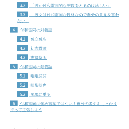
3.2
「彼が付和雷同的な態度をとるのは珍しい」
3.3
「彼女は付和雷同な性格なので自分の意見を言わ
ない」
4
付和雷同の対義語
4.1
独立独歩
4.2
初志貫徹
4.3
志操堅固
5
付和雷同の類義語
5.1
唯唯諾諾
5.2
吠影吠声
5.3
尻馬に乗る
6
付和雷同は褒め言葉ではない！自分の考えをしっかり
持って主張しよう