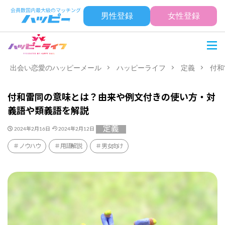
男性登録
女性登録
出会い恋愛のハッピーメール
ハッピーライフ
定義
付和
付和雷同の意味とは？由来や例文付きの使い方・対
義語や類義語を解説
定義
2024年2月16日
2024年2月12日
ノウハウ
用語解説
男女向け