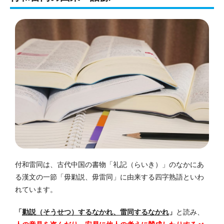
付和雷同は、古代中国の書物「礼記（らいき）」のなかにあ
る漢文の一節「毋勦説、毋雷同」に由来する四字熟語といわ
れています。
「
勦説（そうせつ）するなかれ、雷同するなかれ
」
と読み、