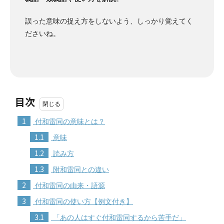
誤った意味の捉え方をしないよう、しっかり覚えてく
ださいね。
目次
1
付和雷同の意味とは？
1.1
意味
1.2
読み方
1.3
附和雷同との違い
2
付和雷同の由来・語源
3
付和雷同の使い方【例文付き】
3.1
「あの人はすぐ付和雷同するから苦手だ」