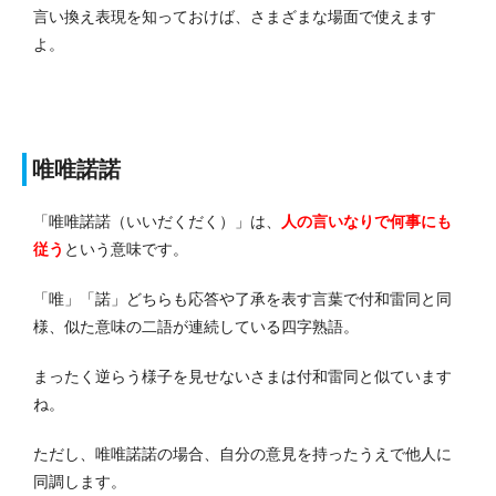
言い換え表現を知っておけば、さまざまな場面で使えます
よ。
唯唯諾諾
「唯唯諾諾（いいだくだく）」は、
人の言いなりで何事にも
従う
という意味です。
「唯」「諾」どちらも応答や了承を表す言葉で付和雷同と同
様、似た意味の二語が連続している四字熟語。
まったく逆らう様子を見せないさまは付和雷同と似ています
ね。
ただし、唯唯諾諾の場合、自分の意見を持ったうえで他人に
同調します。