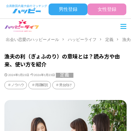
男性登録
女性登録
出会い恋愛のハッピーメール
ハッピーライフ
定義
漁夫
漁夫の利（ぎょふのり）の意味とは？読み方や由
来、使い方を紹介
定義
2024年1月23日
2026年1月23日
ノウハウ
用語解説
男女向け