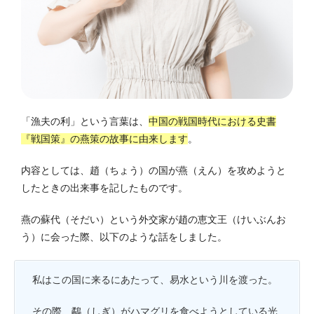
「漁夫の利」という言葉は、
中国の戦国時代における史書
『戦国策』の燕策の故事に由来します
。
内容としては、趙（ちょう）の国が燕（えん）を攻めようと
したときの出来事を記したものです。
燕の蘇代（そだい）という外交家が趙の恵文王（けいぶんお
う）に会った際、以下のような話をしました。
私はこの国に来るにあたって、易水という川を渡った。
その際、鷸（しぎ）がハマグリを食べようとしている光