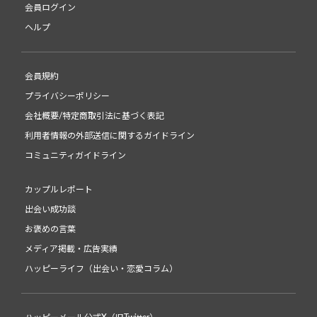
会員ログイン
ヘルプ
会員規約
プライバシーポリシー
会社概要/特定商取引法に基づく表記
利用者情報の外部送信に関するガイドライン
コミュニティガイドライン
カップルレポート
出会い成功談
お褒めの言葉
メディア掲載・広告実績
ハッピーライフ（出会い・恋愛コラム）