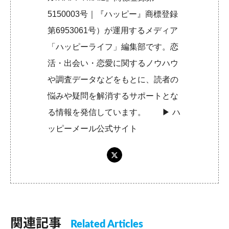
5150003号｜『ハッピー』商標登録
第6953061号）が運用するメディア
「ハッピーライフ」編集部です。恋
活・出会い・恋愛に関するノウハウ
や調査データなどをもとに、読者の
悩みや疑問を解消するサポートとな
る情報を発信しています。 ▶︎
ハ
ッピーメール公式サイト
関連記事
Related Articles