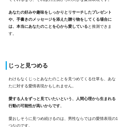
あなたの好みや趣味をしっかりとリサーチしたプレゼント
や、手書きのメッセージを添えた贈り物をしてくる場合に
は、本当にあなたのことを心から愛している
と推測できま
す。
じっと見つめる
わけもなくじっとあなたのことを見つめてくる仕草も、あな
たに対する愛情表現かもしれません。
愛する人をずっと見ていたいという、人間心理から生まれる
行動の可能性が高いからです
。
愛おしそうに見つめ続けるのは、男性ならではの愛情表現の1
つなのです。