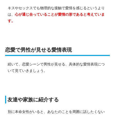
キスやセックスでも物理的な接触で愛情を感じるというより
は、
心が通じ合っていることが愛情の形であると考えていま
す。
恋愛で男性が見せる愛情表現
続いて、恋愛シーンで男性が見せる、具体的な愛情表現につ
いて見ていきましょう。
友達や家族に紹介する
別に本命女性がいると、あなたのことを周囲に話したくない