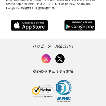
StoreはApple Inc.のサービスマークです。Google Play、Androidは、
Google Inc.の商標または登録商標です。
ハッピーメール公式SNS
安心のセキュリティ対策