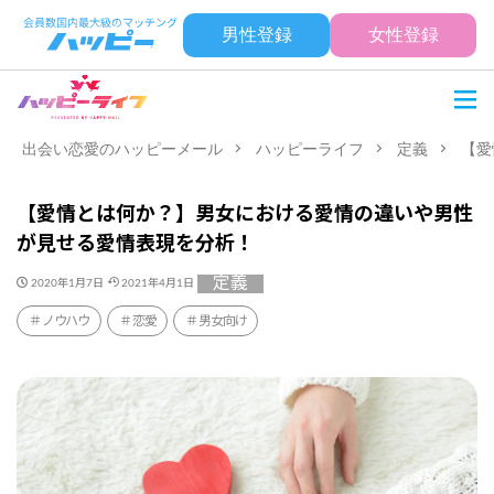
男性登録
女性登録
出会い恋愛のハッピーメール
ハッピーライフ
定義
【愛
【愛情とは何か？】男女における愛情の違いや男性
が見せる愛情表現を分析！
定義
2020年1月7日
2021年4月1日
ノウハウ
恋愛
男女向け