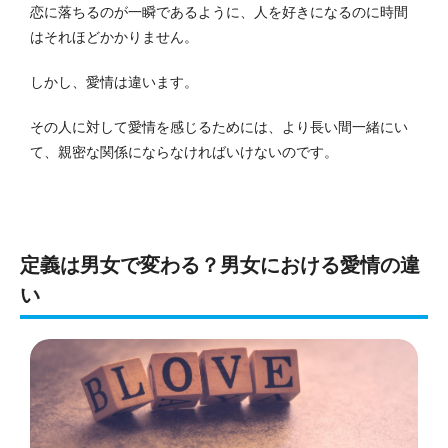
恋に落ちるのが一瞬であるように、人を好きになるのに時間
はそれほどかかりません。
しかし、愛情は違います。
その人に対して愛情を感じるためには、より長い間一緒にい
て、親密な関係にならなければいけないのです。
定義は男女で変わる？男女における愛情の違
い