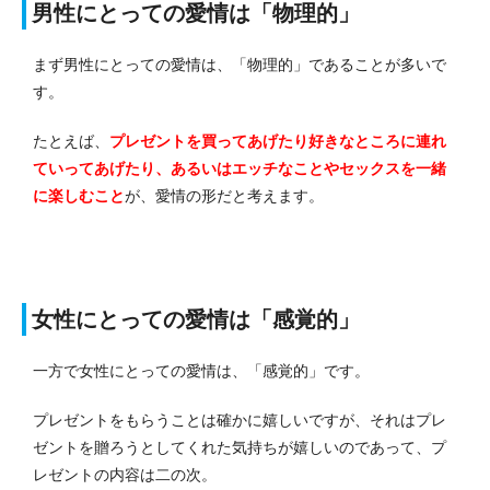
男性にとっての愛情は「物理的」
まず男性にとっての愛情は、「物理的」であることが多いで
す。
たとえば、
プレゼントを買ってあげたり好きなところに連れ
ていってあげたり、あるいはエッチなことやセックスを一緒
に楽しむこと
が、愛情の形だと考えます。
女性にとっての愛情は「感覚的」
一方で女性にとっての愛情は、「感覚的」です。
プレゼントをもらうことは確かに嬉しいですが、それはプレ
ゼントを贈ろうとしてくれた気持ちが嬉しいのであって、プ
レゼントの内容は二の次。