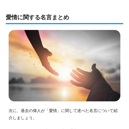
愛情に関する名言まとめ
次に、過去の偉人が「愛情」に関して述べた名言について紹
介しましょう。