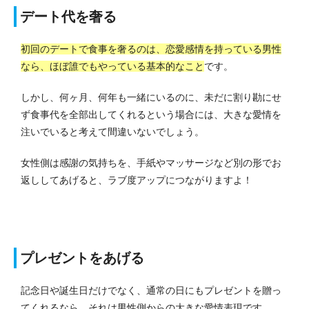
デート代を奢る
初回のデートで食事を奢るのは、恋愛感情を持っている男性
なら、ほぼ誰でもやっている基本的なこと
です。
しかし、何ヶ月、何年も一緒にいるのに、未だに割り勘にせ
ず食事代を全部出してくれるという場合には、大きな愛情を
注いでいると考えて間違いないでしょう。
女性側は感謝の気持ちを、手紙やマッサージなど別の形でお
返ししてあげると、ラブ度アップにつながりますよ！
プレゼントをあげる
記念日や誕生日だけでなく、通常の日にもプレゼントを贈っ
てくれるなら、それは男性側からの大きな愛情表現です。