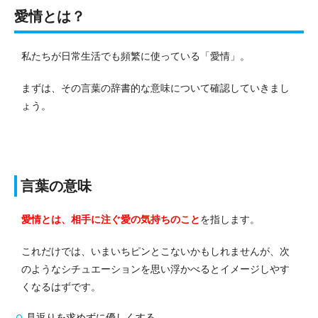
愛情とは？
私たちが日常生活でも頻繁に使っている「愛情」。
まずは、その言葉の辞書的な意味について確認していきまし
ょう。
言葉の意味
愛情とは、相手に注ぐ愛の気持ちのこと
を指します。
これだけでは、いまいちピンとこないかもしれませんが、次
のようなシチュエーションを思い浮かべるとイメージしやす
くなるはずです。
見返りを求めずに優しくする