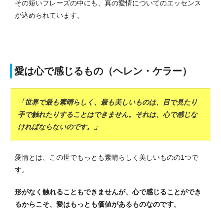
その短いフレーズの中にも、真の愛情についてのエッセンス
が込められています。
愛は心で感じるもの（ヘレン・ケラー）
「世界で最も素晴らしく、最も美しいものは、目で見たり
手で触れたりすることはできません。それは、心で感じな
ければならないのです。」
愛情とは、この世でもっとも素晴らしく美しいものの1つで
す。
形がなく触れることもできませんが、心で感じることができ
るからこそ、愛はもっとも価値があるものなのです。