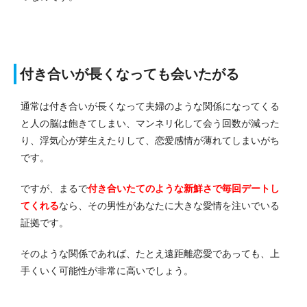
付き合いが長くなっても会いたがる
通常は付き合いが長くなって夫婦のような関係になってくる
と人の脳は飽きてしまい、マンネリ化して会う回数が減った
り、浮気心が芽生えたりして、恋愛感情が薄れてしまいがち
です。
ですが、まるで
付き合いたてのような新鮮さで毎回デートし
てくれる
なら、その男性があなたに大きな愛情を注いでいる
証拠です。
そのような関係であれば、たとえ遠距離恋愛であっても、上
手くいく可能性が非常に高いでしょう。