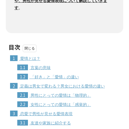
や、男性が見せる愛情表現について解説していきま
す
。
目次
1
愛情とは？
1.1
言葉の意味
1.2
「好き」と「愛情」の違い
2
定義は男女で変わる？男女における愛情の違い
2.1
男性にとっての愛情は「物理的」
2.2
女性にとっての愛情は「感覚的」
3
恋愛で男性が見せる愛情表現
3.1
友達や家族に紹介する