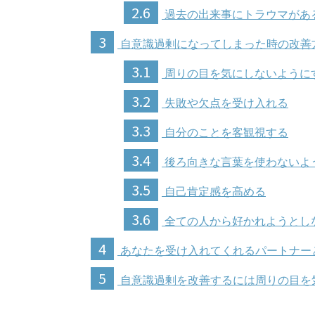
2.6
過去の出来事にトラウマがあ
3
自意識過剰になってしまった時の改善
3.1
周りの目を気にしないように
3.2
失敗や欠点を受け入れる
3.3
自分のことを客観視する
3.4
後ろ向きな言葉を使わないよ
3.5
自己肯定感を高める
3.6
全ての人から好かれようとし
4
あなたを受け入れてくれるパートナー
5
自意識過剰を改善するには周りの目を