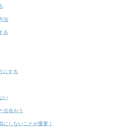
る
方法
する
うにする
ない
と出会おう
気にしないことが重要！