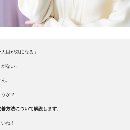
か人目が気になる」
方がない」
せん。
ょうか？
改善方法について解説します
。
さいね！