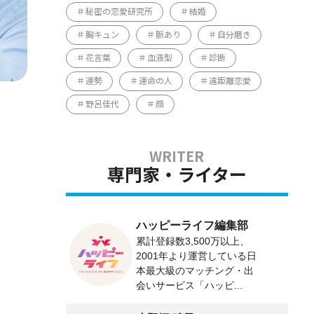
秘密の恋愛研究所
結婚
胸キュン
脈あり
自分磨き
花言葉
血液型
診断
運勢
運命の人
遠距離恋愛
野呂佳代
顔
専門家・ライター
ハッピーライフ編集部
累計登録数3,500万以上、
2001年より運営している日
本最大級のマッチング・出
会いサービス「ハッピ...