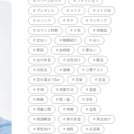
パワースポット
ファッション
プレゼント
メイク
メイク術
メンヘラ
モテ
ランキング
ロマンス詐欺
人気
体験談
出会い
動画紹介
占い
原因
吉崎綾
夢占い
女の本音
女性向け
婚活
対処法
復縁
心理テスト
恋の溜まりBar
恋愛
恋活
手相
改善方法
星座
映画
歌・曲
浮気
深層心理
特徴
生態
用語解説
男の本音
男女向け
男性向け
相性
石言葉