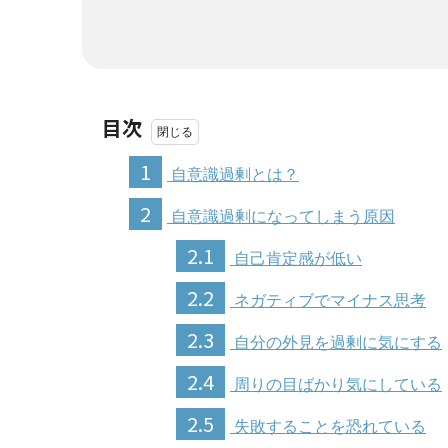
目次
1
自意識過剰とは？
2
自意識過剰になってしまう原因
2.1
自己肯定感が低い
2.2
ネガティブでマイナス思考
2.3
自分の外見を過剰に気にする
2.4
周りの目ばかり気にしている
2.5
失敗することを恐れている