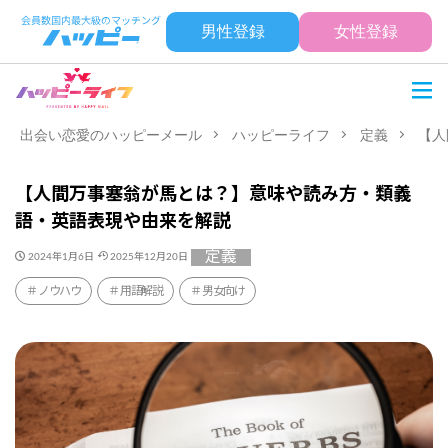
男性登録
女性登録
出会い恋愛のハッピーメール
ハッピーライフ
定義
【人
【人間万事塞翁が馬とは？】意味や読み方・類義
語・英語表現や由来を解説
定義
2024年1月6日
2025年12月20日
ノウハウ
用語解説
男女向け