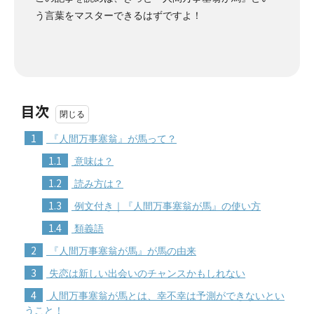
う言葉をマスターできるはずですよ！
目次
1
『人間万事塞翁』が馬って？
1.1
意味は？
1.2
読み方は？
1.3
例文付き｜『人間万事塞翁が馬』の使い方
1.4
類義語
2
『人間万事塞翁が馬』が馬の由来
3
失恋は新しい出会いのチャンスかもしれない
4
人間万事塞翁が馬とは、幸不幸は予測ができないとい
うこと！