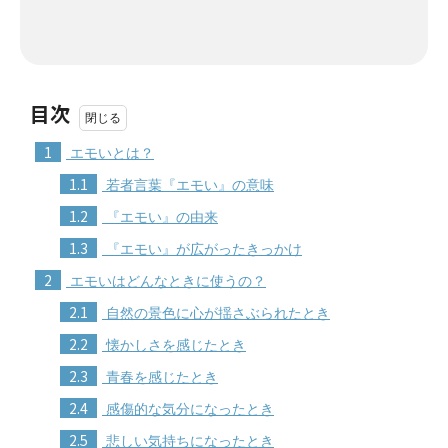
目次
1
エモいとは？
1.1
若者言葉『エモい』の意味
1.2
『エモい』の由来
1.3
『エモい』が広がったきっかけ
2
エモいはどんなときに使うの？
2.1
自然の景色に心が揺さぶられたとき
2.2
懐かしさを感じたとき
2.3
青春を感じたとき
2.4
感傷的な気分になったとき
2.5
悲しい気持ちになったとき