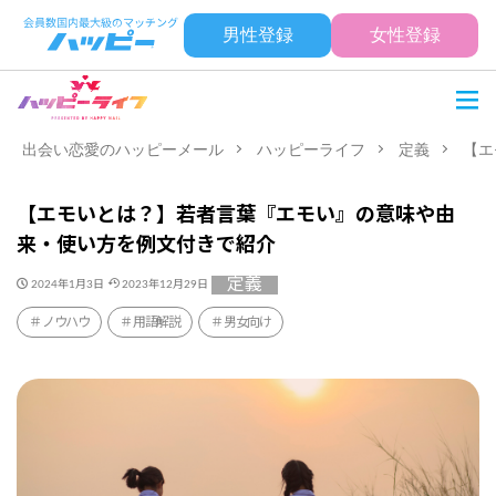
男性登録
女性登録
出会い恋愛のハッピーメール
ハッピーライフ
定義
【エ
【エモいとは？】若者言葉『エモい』の意味や由
来・使い方を例文付きで紹介
定義
2024年1月3日
2023年12月29日
ノウハウ
用語解説
男女向け