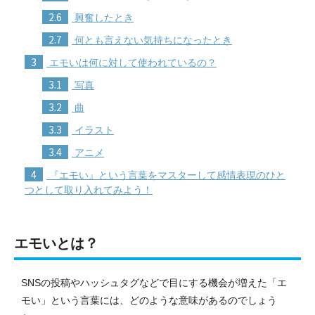
2.6
興奮したとき
2.7
何とも言えない気持ちになったとき
3
エモいは何に対して使われているの？
3.1
写真
3.2
曲
3.3
イラスト
3.4
アニメ
4
『エモい』という言葉をマスターして感情表現のひと
つとして取り入れてみよう！
エモいとは？
SNSの投稿やハッシュタグなどで目にする機会が増えた「エ
モい」という言葉には、どのような意味があるのでしょう