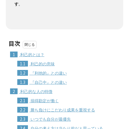
す
。
目次
1
利己的とは？
1.1
利己的の意味
1.2
『利他的』との違い
1.3
『自己中』との違い
2
利己的な人の特徴
2.1
損得勘定が働く
2.2
勝ち負けにこだわり成果を重視する
2.3
いつでも自分が最優先
2.4
自分の考え方は当たり前だと思っている