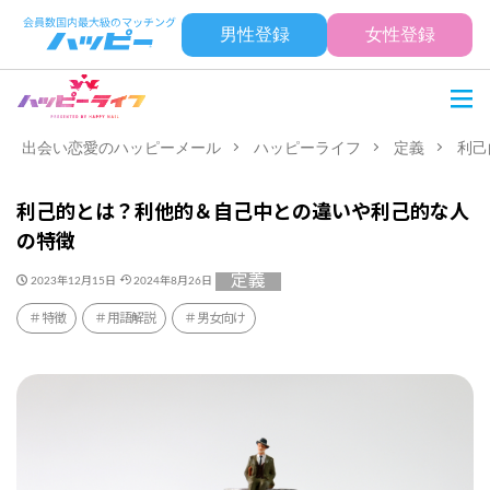
男性登録
女性登録
出会い恋愛のハッピーメール
ハッピーライフ
定義
利己
利己的とは？利他的＆自己中との違いや利己的な人
の特徴
定義
2023年12月15日
2024年8月26日
特徴
用語解説
男女向け