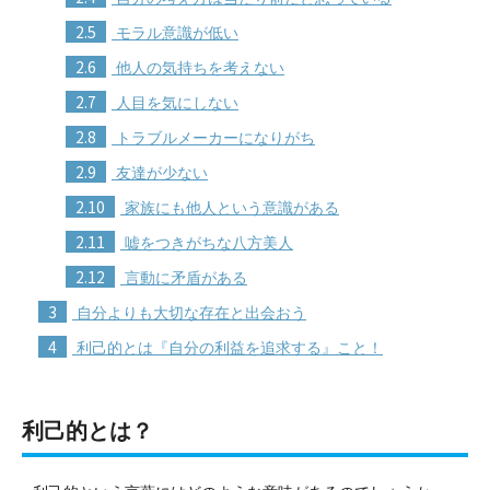
2.5
モラル意識が低い
2.6
他人の気持ちを考えない
2.7
人目を気にしない
2.8
トラブルメーカーになりがち
2.9
友達が少ない
2.10
家族にも他人という意識がある
2.11
嘘をつきがちな八方美人
2.12
言動に矛盾がある
3
自分よりも大切な存在と出会おう
4
利己的とは『自分の利益を追求する』こと！
利己的とは？