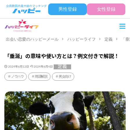
男性登録
女性登録
出会い恋愛のハッピーメール
ハッピーライフ
定義
「垂
「垂涎」の意味や使い方とは？例文付きで解説！
定義
2024年6月12日
2024年6月4日
ノウハウ
用語解説
男女向け