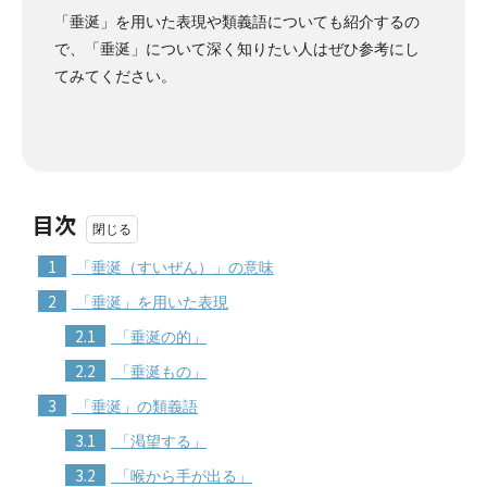
「垂涎」を用いた表現や類義語についても紹介するの
で、「垂涎」について深く知りたい人はぜひ参考にし
てみてください。
目次
1
「垂涎（すいぜん）」の意味
2
「垂涎」を用いた表現
2.1
「垂涎の的」
2.2
「垂涎もの」
3
「垂涎」の類義語
3.1
「渇望する」
3.2
「喉から手が出る」