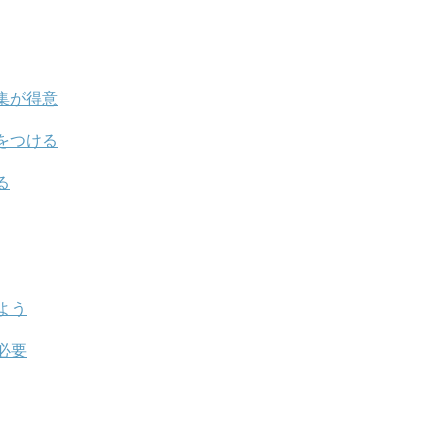
集が得意
をつける
る
よう
必要