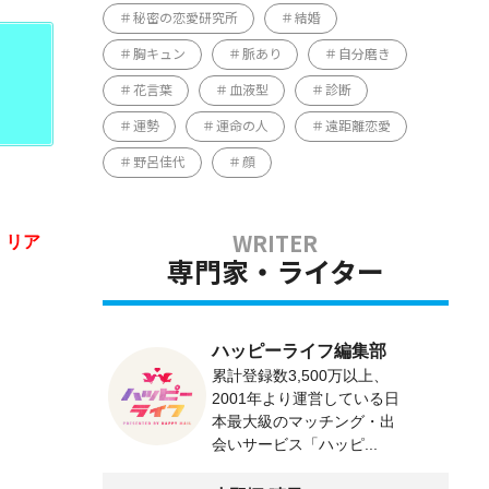
秘密の恋愛研究所
結婚
胸キュン
脈あり
自分磨き
花言葉
血液型
診断
運勢
運命の人
遠距離恋愛
野呂佳代
顔
、
リア
専門家・ライター
ハッピーライフ編集部
累計登録数3,500万以上、
2001年より運営している日
本最大級のマッチング・出
会いサービス「ハッピ...