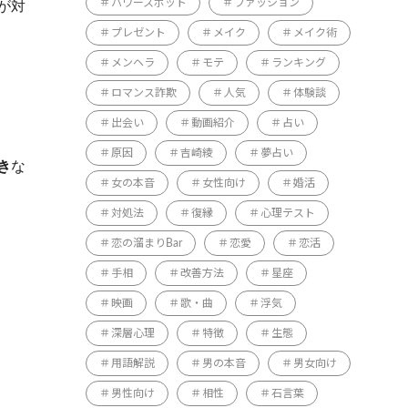
パワースポット
ファッション
が対
プレゼント
メイク
メイク術
メンヘラ
モテ
ランキング
ロマンス詐欺
人気
体験談
出会い
動画紹介
占い
原因
吉崎綾
夢占い
き
な
女の本音
女性向け
婚活
対処法
復縁
心理テスト
恋の溜まりBar
恋愛
恋活
手相
改善方法
星座
映画
歌・曲
浮気
深層心理
特徴
生態
用語解説
男の本音
男女向け
男性向け
相性
石言葉