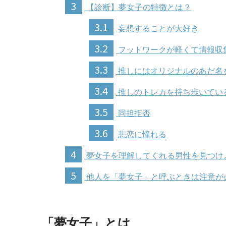
3
【診断】夢女子の特徴とは？
3.1
妄想することが大好き
3.2
フットワークが軽くて情報収
3.3
推しにはオリジナルのあだ名
3.4
推しのトレカを持ち歩いてい
3.5
同担拒否
3.6
悲恋に憧れる
4
夢女子を理解してくれる男性を見つけ
5
他人を「夢女子」と呼ぶときは注意が
「夢女子」とは