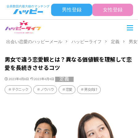
男性登録
女性登録
出会い恋愛のハッピーメール
ハッピーライフ
定義
男女
男女で違う恋愛観とは？異なる価値観を理解して恋
愛を長続きさせるコツ
定義
2023年4月8日
2023年4月4日
テクニック
ノウハウ
恋愛
男女向け