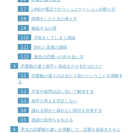
2.7
LINEや電話でのコミュニケーションの取り方
2.8
喧嘩をしたときの考え方
2.9
嫉妬する心理
2.10
浮気をしてしまう理由
2.11
別れた直後の感情
2.12
過去の恋愛への向き合い方
3
恋愛観の違う相手と長続きさせる5つのコツ
3.1
恋愛観が違うのは当たり前だということを理解す
る
3.2
不安や疑問は話し合いで解決する
3.3
相手の考えを否定しない
3.4
譲れる部分と譲れない部分を共有する
3.5
感謝の気持ちを伝える
4
男女の恋愛観の違いを理解して、恋愛を長続きさせよ