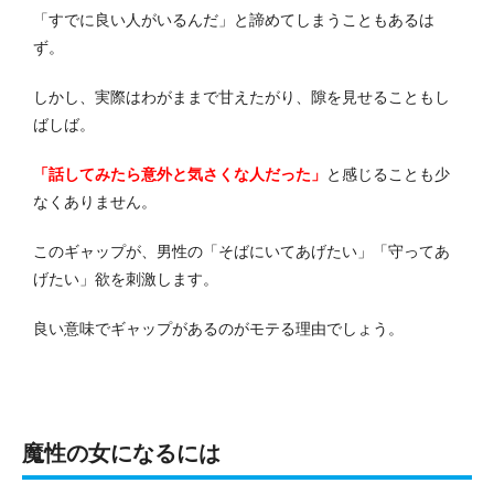
「すでに良い人がいるんだ」と諦めてしまうこともあるは
ず。
しかし、実際はわがままで甘えたがり、隙を見せることもし
ばしば。
「話してみたら意外と気さくな人だった」
と感じることも少
なくありません。
このギャップが、男性の「そばにいてあげたい」「守ってあ
げたい」欲を刺激します。
良い意味でギャップがあるのがモテる理由でしょう。
魔性の女になるには