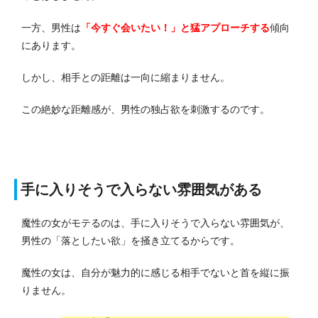
一方、男性は
「今すぐ会いたい！」と猛アプローチする
傾向
にあります。
しかし、相手との距離は一向に縮まりません。
この絶妙な距離感が、男性の独占欲を刺激するのです。
手に入りそうで入らない雰囲気がある
魔性の女がモテるのは、手に入りそうで入らない雰囲気が、
男性の「落としたい欲」を掻き立てるからです。
魔性の女は、自分が魅力的に感じる相手でないと首を縦に振
りません。