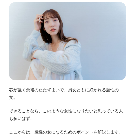
芯が強く余裕のたたずまいで、男女ともに好かれる魔性の
女。
できることなら、このような女性になりたいと思っている人
も多いはず。
ここからは、魔性の女になるためのポイントを解説します。