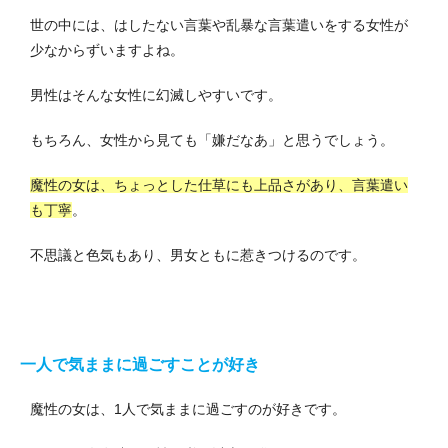
世の中には、はしたない言葉や乱暴な言葉遣いをする女性が
少なからずいますよね。
男性はそんな女性に幻滅しやすいです。
もちろん、女性から見ても「嫌だなあ」と思うでしょう。
魔性の女は、ちょっとした仕草にも上品さがあり、言葉遣い
も丁寧
。
不思議と色気もあり、男女ともに惹きつけるのです。
一人で気ままに過ごすことが好き
魔性の女は、1人で気ままに過ごすのが好きです。