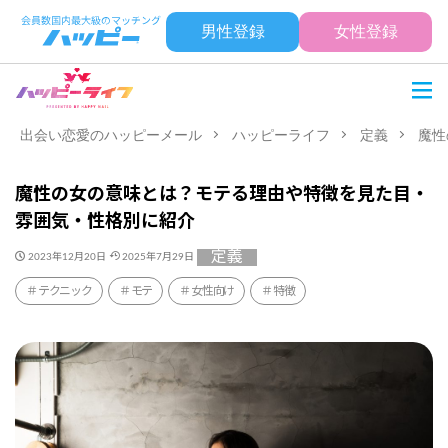
男性登録
女性登録
出会い恋愛のハッピーメール
ハッピーライフ
定義
魔性
魔性の女の意味とは？モテる理由や特徴を見た目・
雰囲気・性格別に紹介
定義
2023年12月20日
2025年7月29日
テクニック
モテ
女性向け
特徴