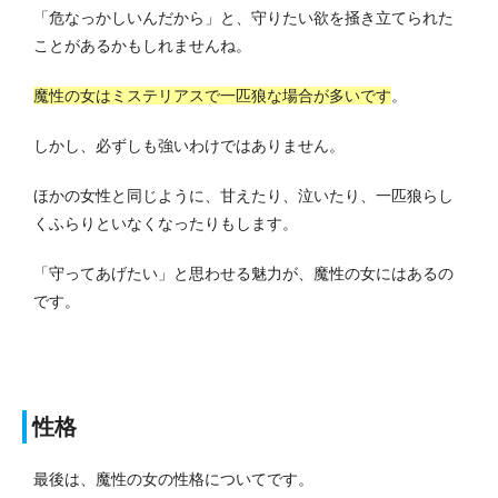
「危なっかしいんだから」と、守りたい欲を掻き立てられた
ことがあるかもしれませんね。
魔性の女はミステリアスで一匹狼な場合が多いです
。
しかし、必ずしも強いわけではありません。
ほかの女性と同じように、甘えたり、泣いたり、一匹狼らし
くふらりといなくなったりもします。
「守ってあげたい」と思わせる魅力が、魔性の女にはあるの
です。
性格
最後は、魔性の女の性格についてです。