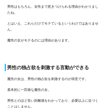
男性はもちろん、女性まで惹きつけられる理由がわかりまし
たね。
とはいえ、これらだけでモテているというわけではありませ
ん。
魔性の女がモテるのには理由があります。
男性の独占欲を刺激する言動ができる
魔性の女は、男性の独占欲を刺激するのが得意です。
基本的に一匹狼な魔性の女。
男性とのほど良い距離感をわかっており、必要以上に近づく
ことはしません。