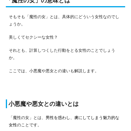
「魔性の女」の意味とは
そもそも「魔性の女」とは、具体的にどういう女性なのでし
ょうか。
美しくてセクシーな女性？
それとも、計算しつくした行動をとる女性のことでしょう
か。
ここでは、小悪魔や悪女との違いも解説します。
小悪魔や悪女との違いとは
「魔性の女」とは、
男性を惑わし、虜にしてしまう魅力的な
女性
のことです。