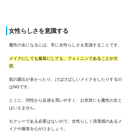
女性らしさを意識する
魔性の女になるには、常に女性らしさを意識することです。
メイクにしても服装にしても、フェミニンであることが大
切
。
肌の露出が多かったり、けばけばしいメイクをしたりするの
はNGです。
とくに、同性から反感を買いやすく、お世辞にも魔性の女と
はいえません。
セクシーである必要はないので、女性らしく清潔感のあるメ
イクや服装を心がけましょう。