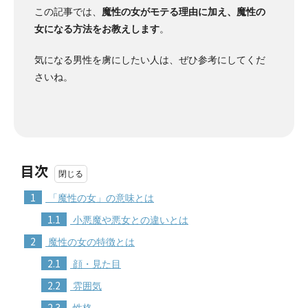
この記事では、
魔性の女がモテる理由に加え、魔性の
女になる方法をお教えします
。
気になる男性を虜にしたい人は、ぜひ参考にしてくだ
さいね。
目次
1
「魔性の女」の意味とは
1.1
小悪魔や悪女との違いとは
2
魔性の女の特徴とは
2.1
顔・見た目
2.2
雰囲気
2.3
性格