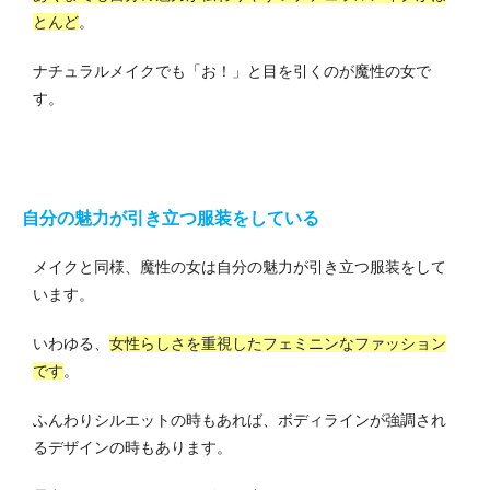
とんど
。
ナチュラルメイクでも「お！」と目を引くのが魔性の女で
す。
自分の魅力が引き立つ服装をしている
メイクと同様、魔性の女は自分の魅力が引き立つ服装をして
います。
いわゆる、
女性らしさを重視したフェミニンなファッション
です
。
ふんわりシルエットの時もあれば、ボディラインが強調され
るデザインの時もあります。