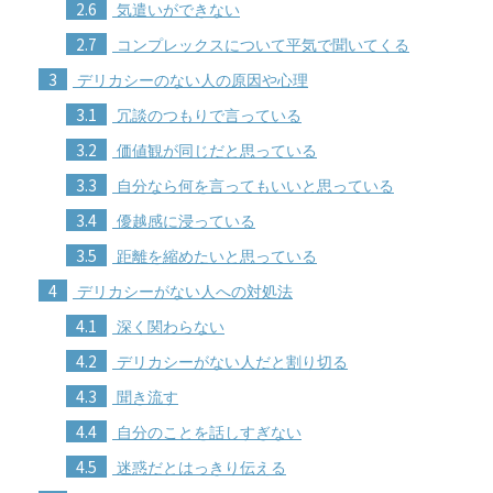
2.6
気遣いができない
2.7
コンプレックスについて平気で聞いてくる
3
デリカシーのない人の原因や心理
3.1
冗談のつもりで言っている
3.2
価値観が同じだと思っている
3.3
自分なら何を言ってもいいと思っている
3.4
優越感に浸っている
3.5
距離を縮めたいと思っている
4
デリカシーがない人への対処法
4.1
深く関わらない
4.2
デリカシーがない人だと割り切る
4.3
聞き流す
4.4
自分のことを話しすぎない
4.5
迷惑だとはっきり伝える