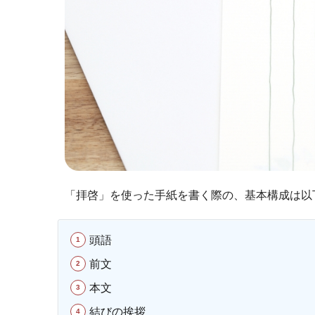
「拝啓」を使った手紙を書く際の、基本構成は以
頭語
前文
本文
結びの挨拶