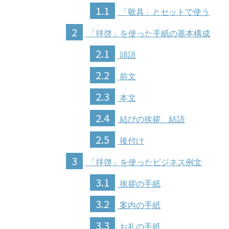
1.1
「敬具」とセットで使う
2
「拝啓」を使った手紙の基本構成
2.1
頭語
2.2
前文
2.3
本文
2.4
結びの挨拶、結語
2.5
後付け
3
「拝啓」を使ったビジネス例文
3.1
挨拶の手紙
3.2
案内の手紙
3.3
お礼の手紙