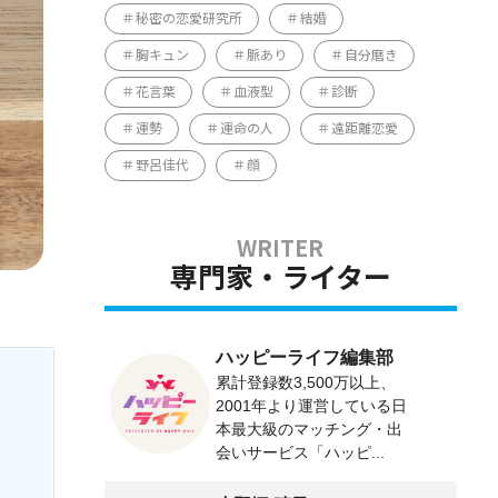
秘密の恋愛研究所
結婚
胸キュン
脈あり
自分磨き
花言葉
血液型
診断
運勢
運命の人
遠距離恋愛
野呂佳代
顔
専門家・ライター
ハッピーライフ編集部
累計登録数3,500万以上、
2001年より運営している日
本最大級のマッチング・出
会いサービス「ハッピ...