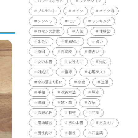
パワースポット
ファッション
プレゼント
メイク
メイク術
メンヘラ
モテ
ランキング
ロマンス詐欺
人気
体験談
出会い
動画紹介
占い
原因
吉崎綾
夢占い
女の本音
女性向け
婚活
対処法
復縁
心理テスト
恋の溜まりBar
恋愛
恋活
手相
改善方法
星座
映画
歌・曲
浮気
深層心理
特徴
生態
用語解説
男の本音
男女向け
男性向け
相性
石言葉