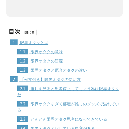
目次
1
限界オタクとは
1.1
限界オタクの意味
1.2
限界オタクの語源
1.3
限界オタクと厄介オタクの違い
2
【例文付き】限界オタクの使い方
2.1
推しを見ると思考停止してしまう私は限界オタク
だ
2.2
限界オタクすぎて部屋が推しのグッズで溢れてい
る
2.3
どんどん限界オタク思考になってきている
2.4
限界オタクと化している自覚がある