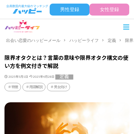
男性登録
女性登録
出会い恋愛のハッピーメール
ハッピーライフ
定義
限界
限界オタクとは？言葉の意味や限界オタク構文の使
い方を例文付きで解説
定義
2025年5月1日
2025年4月28日
特徴
用語解説
男女向け