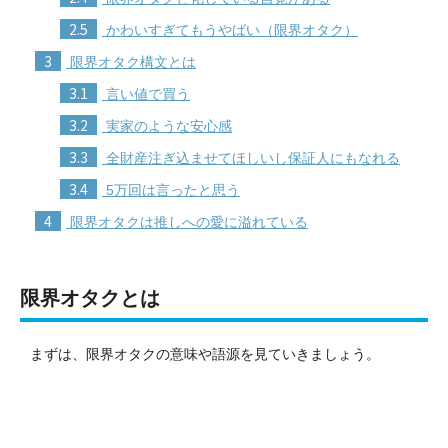
2.5
かわいすぎてもうやばい（限界オタク）
3
限界オタク構文とは
3.1
言い値で買う
3.2
実家のような安心感
3.3
全財産注ぎ込ませてほしいし保証人にもなれる
3.4
5万回は言ったと思う
4
限界オタクは推しへの愛に溢れている
限界オタクとは
まずは、限界オタクの意味や語源を見ていきましょう。