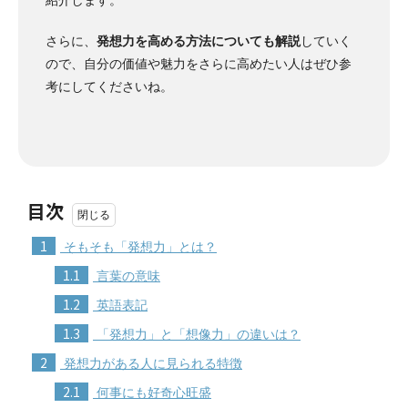
さらに、
発想力を高める方法についても解説
していく
ので、自分の価値や魅力をさらに高めたい人はぜひ参
考にしてくださいね。
目次
1
そもそも「発想力」とは？
1.1
言葉の意味
1.2
英語表記
1.3
「発想力」と「想像力」の違いは？
2
発想力がある人に見られる特徴
2.1
何事にも好奇心旺盛