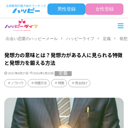
男性登録
女性登録
出会い恋愛のハッピーメール
ハッピーライフ
定義
発想
発想力の意味とは？発想力がある人に見られる特徴
と発想力を鍛える方法
定義
2021年8月27日
2026年1月23日
ノウハウ
改善方法
特徴
男女向け