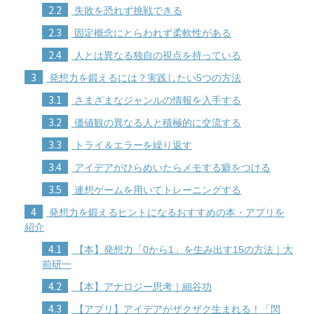
2.2
失敗を恐れず挑戦できる
2.3
固定概念にとらわれず柔軟性がある
2.4
人とは異なる独自の視点を持っている
3
発想力を鍛えるには？実践したい5つの方法
3.1
さまざまなジャンルの情報を入手する
3.2
価値観の異なる人と積極的に交流する
3.3
トライ＆エラーを繰り返す
3.4
アイデアがひらめいたらメモする癖をつける
3.5
連想ゲームを用いてトレーニングする
4
発想力を鍛えるヒントになるおすすめの本・アプリを
紹介
4.1
【本】発想力「0から1」を生み出す15の方法｜大
前研一
4.2
【本】アナロジー思考｜細谷功
4.3
【アプリ】アイデアがザクザク生まれる！「閃