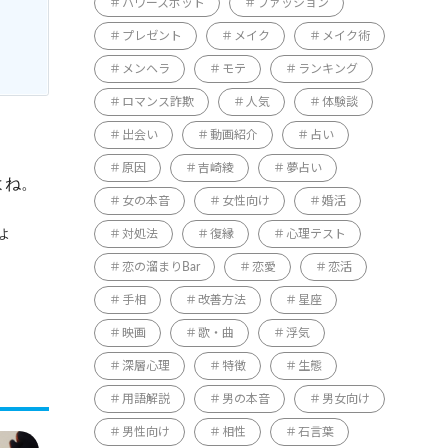
パワースポット
ファッション
プレゼント
メイク
メイク術
メンヘラ
モテ
ランキング
ロマンス詐欺
人気
体験談
出会い
動画紹介
占い
原因
吉崎綾
夢占い
よね。
女の本音
女性向け
婚活
ょ
対処法
復縁
心理テスト
恋の溜まりBar
恋愛
恋活
手相
改善方法
星座
映画
歌・曲
浮気
深層心理
特徴
生態
用語解説
男の本音
男女向け
男性向け
相性
石言葉