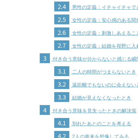
2.4
男性の定義：イチャイチャで
2.5
女性の定義：安心感のある関
2.6
女性の定義：刺激しあえるこ
2.7
女性の定義：結婚を視野に入
3
付き合う意味が分からないと感じる瞬
3.1
二人の時間がつまらないとき
3.2
遠距離でもないのに会えない
3.3
結婚が見えなくなったとき
4
付き合う意味を見失ったときの解決策
4.1
別れたあとのことを考える
4.2
2人の将来を想像してみる