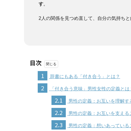
す
。
2人の関係を見つめ直して、自分の気持ちと
目次
1
辞書にもある「付き合う」とは？
2
「付き合う意味」男性女性の定義とは
2.1
男性の定義：お互いを理解す
2.2
男性の定義：お互いを支える
2.3
男性の定義：想いあっている