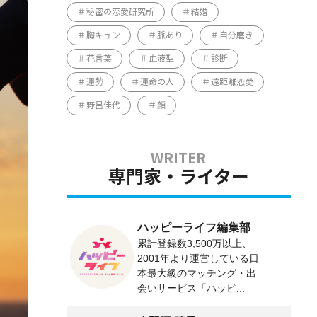
秘密の恋愛研究所
結婚
胸キュン
脈あり
自分磨き
花言葉
血液型
診断
運勢
運命の人
遠距離恋愛
野呂佳代
顔
専門家・ライター
ハッピーライフ編集部
累計登録数3,500万以上、
2001年より運営している日
本最大級のマッチング・出
会いサービス「ハッピ...