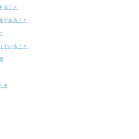
きること
係であること
と
れていること
間
とき