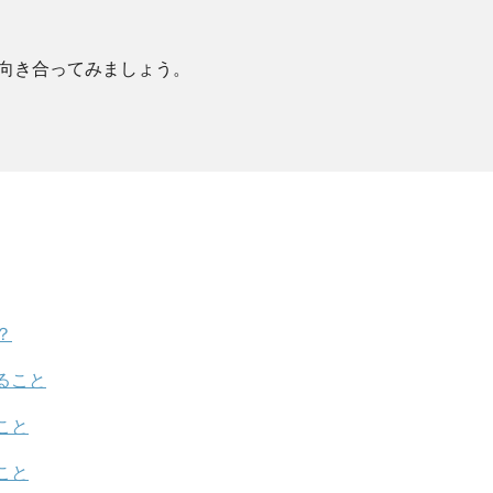
向き合ってみましょう。
？
ること
こと
こと