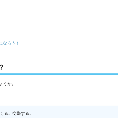
になろう！
？
ょうか。
くる。交際する。