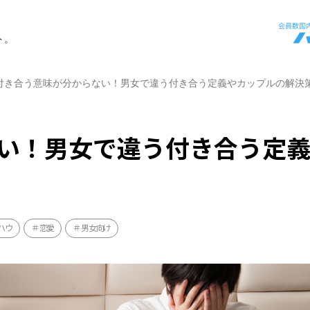
ト。
付き合う意味が分からない！男女で違う付き合う定義やカップルの解決
い！男女で違う付き合う定
ハウ
恋愛
男女向け