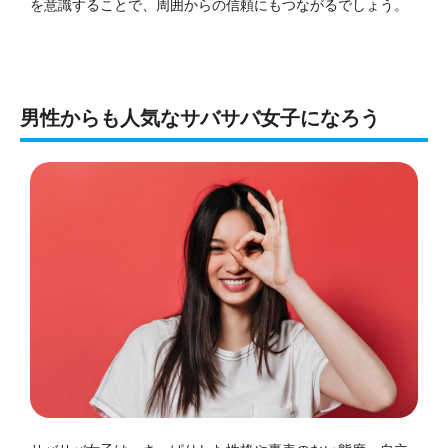
を意識することで、周囲からの信頼にもつながるでしょう。
男性からも人気なサバサバ女子になろう