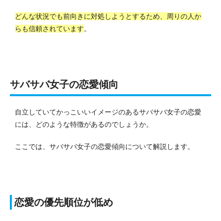
どんな状況でも前向きに対処しようとするため、周りの人か
らも信頼されています
。
サバサバ女子の恋愛傾向
自立していてかっこいいイメージのあるサバサバ女子の恋愛
には、どのような特徴があるのでしょうか。
ここでは、サバサバ女子の恋愛傾向について解説します。
恋愛の優先順位が低め