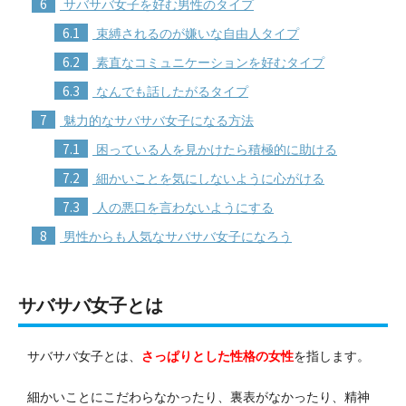
6
サバサバ女子を好む男性のタイプ
6.1
束縛されるのが嫌いな自由人タイプ
6.2
素直なコミュニケーションを好むタイプ
6.3
なんでも話したがるタイプ
7
魅力的なサバサバ女子になる方法
7.1
困っている人を見かけたら積極的に助ける
7.2
細かいことを気にしないように心がける
7.3
人の悪口を言わないようにする
8
男性からも人気なサバサバ女子になろう
サバサバ女子とは
サバサバ女子とは、
さっぱりとした性格の女性
を指します。
細かいことにこだわらなかったり、裏表がなかったり、精神