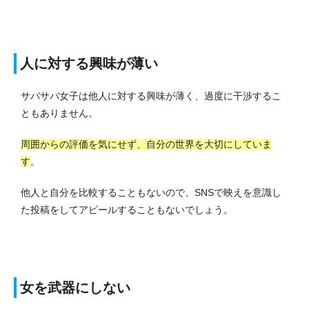
人に対する興味が薄い
サバサバ女子は他人に対する興味が薄く、過度に干渉するこ
ともありません。
周囲からの評価を気にせず、自分の世界を大切にしていま
す
。
他人と自分を比較することもないので、SNSで映えを意識し
た投稿をしてアピールすることもないでしょう。
女を武器にしない