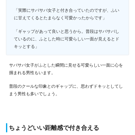
「実際にサバサバ女子と付き合っていたのですが、ふい
に甘えてくるとたまらなく可愛かったからです」
「ギャップがあって良いと思うから。普段はサバサバし
ているのに、ふとした時に可愛らしい一面が見えるとド
キッとする」
サバサバ女子がふとした瞬間に見せる可愛らしい一面に心を
掴まれる男性もいます。
普段のクールな印象とのギャップに、思わずドキッとしてし
まう男性も多いでしょう。
ちょうどいい距離感で付き合える