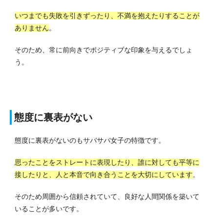
いつまでも失敗を引きずったり、不満を抱えたりすることが
ありません
。
そのため、常に前向きでポジティブな印象を与えるでしょ
う。
態度に裏表がない
態度に裏表がないのもサバサバ女子の特徴です。
思ったことをストレートに表現したり、誰に対しても平等に
接したりと、人と本音で向き合うことを大切にしています
。
そのため周囲から信頼されていて、良好な人間関係を築いて
いることが多いです。