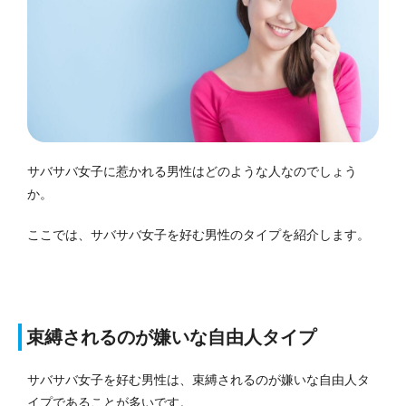
サバサバ女子に惹かれる男性はどのような人なのでしょう
か。
ここでは、サバサバ女子を好む男性のタイプを紹介します。
束縛されるのが嫌いな自由人タイプ
サバサバ女子を好む男性は、束縛されるのが嫌いな自由人タ
イプであることが多いです。