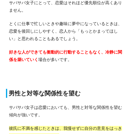
サバサバ女子にとって、恋愛はそれほど優先順位が高くあり
ません。
とくに仕事で忙しいときや趣味に夢中になっているときは、
恋愛を後回しにしやすく、恋人から「もっとかまってほし
い」と思われることもあるでしょう。
好きな人ができても衝動的に行動することもなく、冷静に関
係を築いていく
場合が多いです。
男性と対等な関係性を望む
サバサバ女子は恋愛においても、男性と対等な関係性を望む
傾向が強いです。
彼氏に不満を感じたときは、我慢せずに自分の意見をはっき