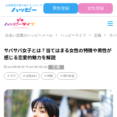
男性登録
女性登録
出会い恋愛のハッピーメール
ハッピーライフ
定義
サバ
サバサバ女子とは？当てはまる女性の特徴や男性が
感じる恋愛的魅力を解説
定義
2023年9月7日
2025年7月16日
モテ
女性向け
特徴
男の本音