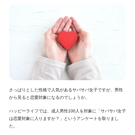
さっぱりとした性格で人気があるサバサバ女子ですが、男性
から見ると恋愛対象になるのでしょうか。
ハッピーライフでは、成人男性100人を対象に「サバサバ女子
は恋愛対象に入りますか？」というアンケートを取りまし
た。