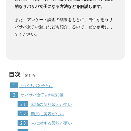
的なサバサバ女子になる方法などを解説します
。
また、アンケート調査の結果をもとに、男性が思うサ
バサバ女子の魅力なども紹介するので、ぜひ参考にし
てください。
目次
1
サバサバ女子とは
2
サバサバ女子の特徴5選
2.1
感情の切り替えが早い
2.2
態度に裏表がない
2.3
人に対する興味が薄い