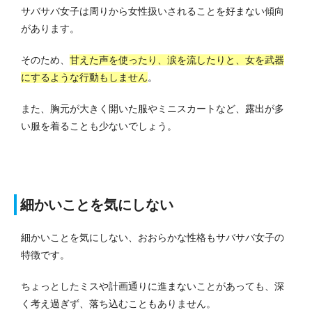
サバサバ女子は周りから女性扱いされることを好まない傾向
があります。
そのため、
甘えた声を使ったり、涙を流したりと、女を武器
にするような行動もしません
。
また、胸元が大きく開いた服やミニスカートなど、露出が多
い服を着ることも少ないでしょう。
細かいことを気にしない
細かいことを気にしない、おおらかな性格もサバサバ女子の
特徴です。
ちょっとしたミスや計画通りに進まないことがあっても、深
く考え過ぎず、落ち込むこともありません。