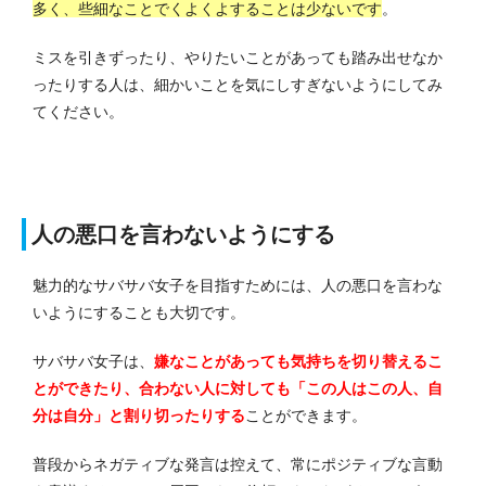
多く、些細なことでくよくよすることは少ないです
。
ミスを引きずったり、やりたいことがあっても踏み出せなか
ったりする人は、細かいことを気にしすぎないようにしてみ
てください。
人の悪口を言わないようにする
魅力的なサバサバ女子を目指すためには、人の悪口を言わな
いようにすることも大切です。
サバサバ女子は、
嫌なことがあっても気持ちを切り替えるこ
とができたり、合わない人に対しても「この人はこの人、自
分は自分」と割り切ったりする
ことができます。
普段からネガティブな発言は控えて、常にポジティブな言動