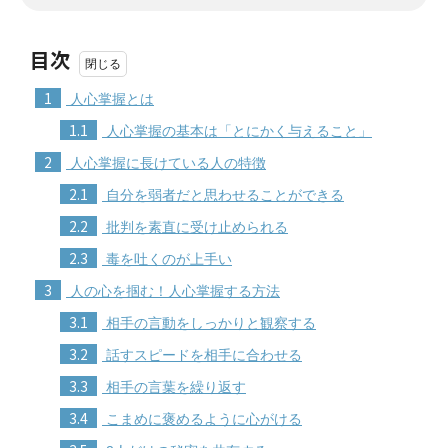
目次
1
人心掌握とは
1.1
人心掌握の基本は「とにかく与えること」
2
人心掌握に長けている人の特徴
2.1
自分を弱者だと思わせることができる
2.2
批判を素直に受け止められる
2.3
毒を吐くのが上手い
3
人の心を掴む！人心掌握する方法
3.1
相手の言動をしっかりと観察する
3.2
話すスピードを相手に合わせる
3.3
相手の言葉を繰り返す
3.4
こまめに褒めるように心がける