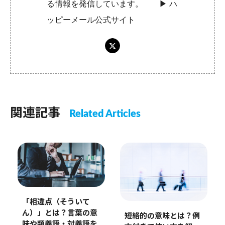
る情報を発信しています。 ▶︎
ハ
ッピーメール公式サイト
関連記事
Related Articles
「相違点（そういて
ん）」とは？言葉の意
短絡的の意味とは？例
味や類義語・対義語を