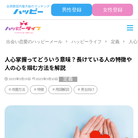
男性登録
女性登録
出会い恋愛のハッピーメール
ハッピーライフ
定義
人心
人心掌握ってどういう意味？長けている人の特徴や
人の心を掴む方法を解説
定義
2025年5月19日
2025年5月10日
改善方法
特徴
用語解説
男女向け