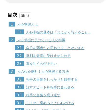
目次
1
人心掌握とは
1.1
人心掌握の基本は「とにかく与えること」
2
人心掌握に長けている人の特徴
2.1
自分を弱者だと思わせることができる
2.2
批判を素直に受け止められる
2.3
毒を吐くのが上手い
3
人の心を掴む！人心掌握する方法
3.1
相手の言動をしっかりと観察する
3.2
話すスピードを相手に合わせる
3.3
相手の言葉を繰り返す
3.4
こまめに褒めるように心がける