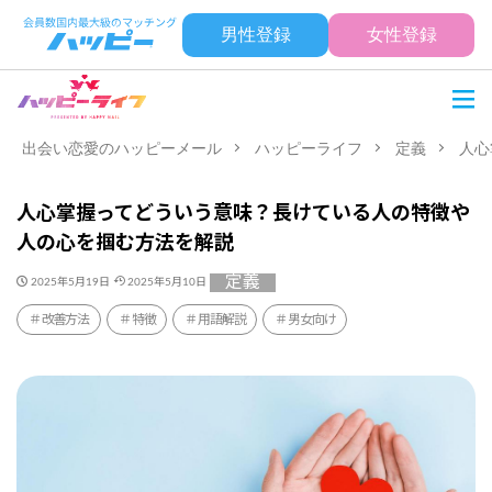
男性登録
女性登録
出会い恋愛のハッピーメール
ハッピーライフ
定義
人心
人心掌握ってどういう意味？長けている人の特徴や
人の心を掴む方法を解説
定義
2025年5月19日
2025年5月10日
改善方法
特徴
用語解説
男女向け