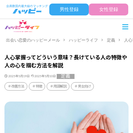
男性登録
女性登録
出会い恋愛のハッピーメール
ハッピーライフ
定義
人心
人心掌握ってどういう意味？長けている人の特徴や
人の心を掴む方法を解説
定義
2025年5月19日
2025年5月10日
改善方法
特徴
用語解説
男女向け