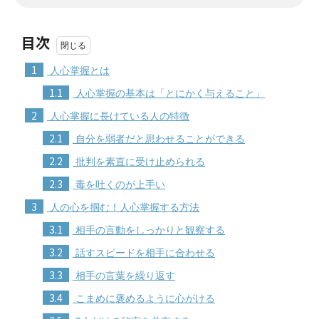
目次
1
人心掌握とは
1.1
人心掌握の基本は「とにかく与えること」
2
人心掌握に長けている人の特徴
2.1
自分を弱者だと思わせることができる
2.2
批判を素直に受け止められる
2.3
毒を吐くのが上手い
3
人の心を掴む！人心掌握する方法
3.1
相手の言動をしっかりと観察する
3.2
話すスピードを相手に合わせる
3.3
相手の言葉を繰り返す
3.4
こまめに褒めるように心がける