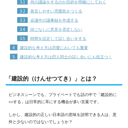
3.1
何の議論をするのか目的を明確にしておく
3.2
発言しやすい雰囲気をつくる
3.3
会議中の議事録を作成する
3.4
頭ごなしに意見を否定しない
3.5
時間を設定して話し合いをする
4
建設的な考え方は恋愛においても重要
5
建設的な考え方は恋人同士の話し合いにも役立つ！
「建設的（けんせつてき）」とは？
ビジネスシーンでも、プライベートでも話の中で「建設的に
○○する」は日常的に耳にする機会が多い言葉です。
しかし、建設的の正しい日本語の意味を説明できる人は、意
外と少ないのではないでしょうか？