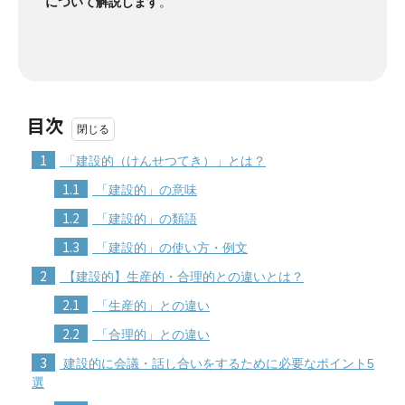
について解説します
。
目次
1
「建設的（けんせつてき）」とは？
1.1
「建設的」の意味
1.2
「建設的」の類語
1.3
「建設的」の使い方・例文
2
【建設的】生産的・合理的との違いとは？
2.1
「生産的」との違い
2.2
「合理的」との違い
3
建設的に会議・話し合いをするために必要なポイント5
選