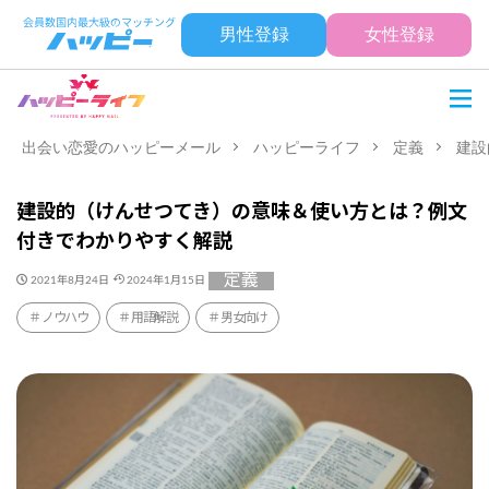
男性登録
女性登録
出会い恋愛のハッピーメール
ハッピーライフ
定義
建設
建設的（けんせつてき）の意味＆使い方とは？例文
付きでわかりやすく解説
定義
2021年8月24日
2024年1月15日
ノウハウ
用語解説
男女向け