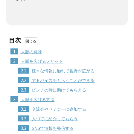
目次
1
人脈の意味
2
人脈を広げるメリット
2.1
様々な情報に触れて視野が広がる
2.2
アドバイスをもらうことができる
2.3
ピンチの時に助けてもらえる
3
人脈を広げる方法
3.1
交流会やセミナーに参加する
3.2
人づてに紹介してもらう
3.3
SNSで情報を発信する