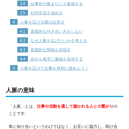
3.4
仕事外の集まりにも参加する
3.5
社内交流を深める
4
人脈を広げる際の注意点
4.1
表面的な付き合い方をしない
4.2
なぜ人脈を広げたいかを考える
4.3
長期的な関係を目指す
4.4
自分も相手に価値を提供する
5
人脈を広げて仕事を有利に進めよう！
人脈の意味
「人脈」とは、
仕事や活動を通して築かれる人との繋がり
の
ことです。
単に知り合いというわけではなく、お互いに協力し、助け合