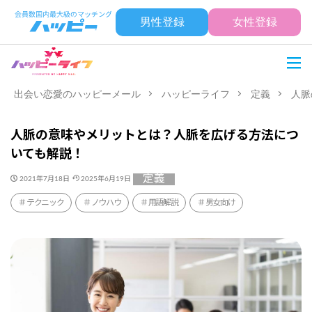
男性登録
女性登録
出会い恋愛のハッピーメール
ハッピーライフ
定義
人脈
人脈の意味やメリットとは？人脈を広げる方法につ
いても解説！
定義
2021年7月18日
2025年6月19日
テクニック
ノウハウ
用語解説
男女向け