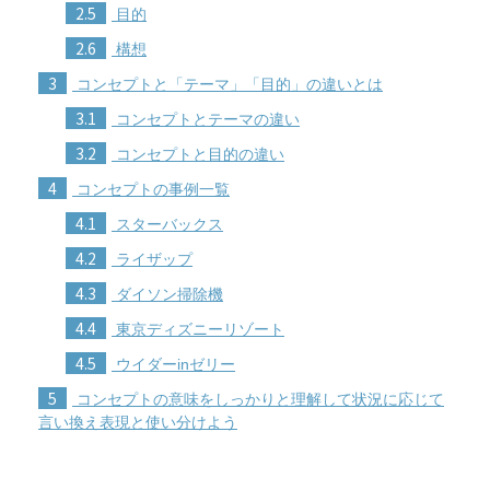
2.5
目的
2.6
構想
3
コンセプトと「テーマ」「目的」の違いとは
3.1
コンセプトとテーマの違い
3.2
コンセプトと目的の違い
4
コンセプトの事例一覧
4.1
スターバックス
4.2
ライザップ
4.3
ダイソン掃除機
4.4
東京ディズニーリゾート
4.5
ウイダーinゼリー
5
コンセプトの意味をしっかりと理解して状況に応じて
言い換え表現と使い分けよう