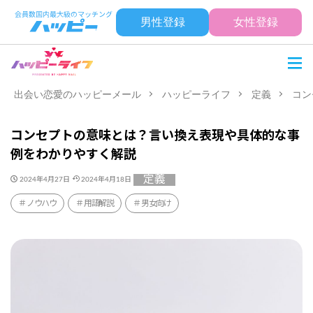
男性登録
女性登録
出会い恋愛のハッピーメール
ハッピーライフ
定義
コン
コンセプトの意味とは？言い換え表現や具体的な事
例をわかりやすく解説
定義
2024年4月27日
2024年4月18日
ノウハウ
用語解説
男女向け