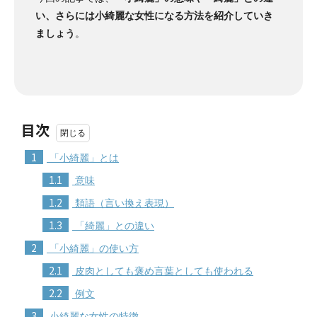
い、さらには小綺麗な女性になる方法を紹介していき
ましょう
。
目次
1
「小綺麗」とは
1.1
意味
1.2
類語（言い換え表現）
1.3
「綺麗」との違い
2
「小綺麗」の使い方
2.1
皮肉としても褒め言葉としても使われる
2.2
例文
3
小綺麗な女性の特徴