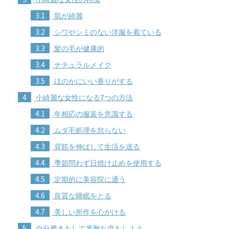
3.1
肌が綺麗
3.2
シワやシミのない洋服を着ている
3.3
髪の毛が健康的
3.4
ナチュラルメイク
3.5
ほのかにいい香りがする
4
小綺麗な女性になる7つの方法
4.1
年相応の服装を意識する
4.2
ムダ毛処理を怠らない
4.3
背筋を伸ばして生活を送る
4.4
季節問わず日焼け止めを使用する
4.5
定期的に美容院に通う
4.6
良質な睡眠をとる
4.7
美しい所作を心がける
5
自分磨きをして素敵な恋をしよう