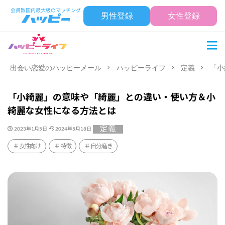
男性登録
女性登録
出会い恋愛のハッピーメール
ハッピーライフ
定義
「小
「小綺麗」の意味や「綺麗」との違い・使い方＆小
綺麗な女性になる方法とは
定義
2023年1月5日
2024年5月18日
女性向け
特徴
自分磨き