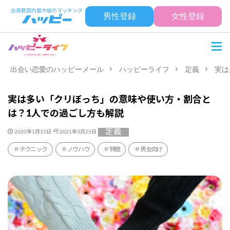
男性登録
女性登録
出会い恋愛のハッピーメール
ハッピーライフ
定義
実は
実は多い「クリぼっち」の意味や使い方・割合と
は？1人での過ごし方も解説
定義
2020年1月15日
2021年3月25日
テクニック
ノウハウ
特徴
男女向け