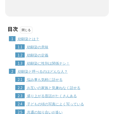
目次
1
幼馴染とは？
1.1
幼馴染の意味
1.2
幼馴染の定義
1.3
幼馴染に性別は関係ナシ！
2
幼馴染と呼べるのはどんな人？
2.1
悩み事も気軽に話せる
2.2
お互いの家族と気兼ねなく話せる
2.3
盛り上がる昔話がたくさんある
2.4
子どもの頃の写真によく写っている
2.5
共通の知り合いが多い