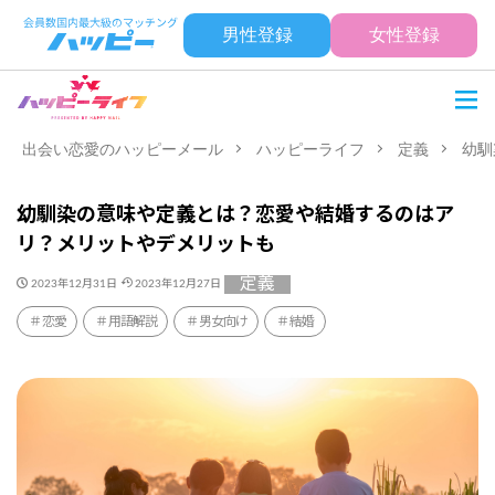
男性登録
女性登録
出会い恋愛のハッピーメール
ハッピーライフ
定義
幼馴
幼馴染の意味や定義とは？恋愛や結婚するのはア
リ？メリットやデメリットも
定義
2023年12月31日
2023年12月27日
恋愛
用語解説
男女向け
結婚