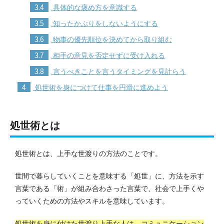
3.4
具体的な褒め方を意識する
3.5
知ったかぶりをしないようにする
3.6
物事の優先順位を決めてから取り組む
3.7
相手の意見を否定せずに受け入れる
3.8
言うべきことを言うタイミングを見計らう
4
処世術を身につけて仕事を円滑に進めよう
処世術とは
処世術とは、上手な世渡りの方法のことです。
世間で暮らしていくことを意味する「処世」に、方法を示す
言葉である「術」が組み合わさった言葉で、社会で上手くや
っていくための方法やスキルを意味しています。
処世術を身に付けた世渡り上手な人は、コミュニケーション