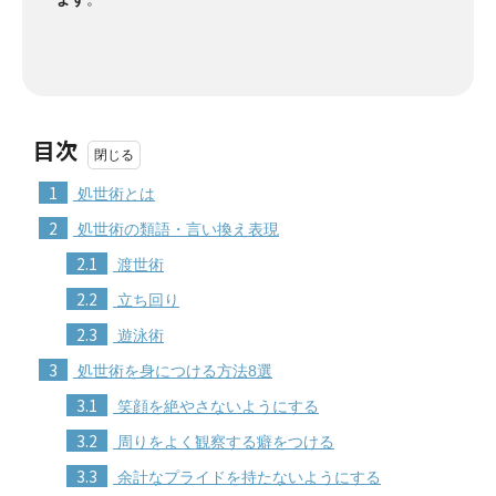
目次
1
処世術とは
2
処世術の類語・言い換え表現
2.1
渡世術
2.2
立ち回り
2.3
遊泳術
3
処世術を身につける方法8選
3.1
笑顔を絶やさないようにする
3.2
周りをよく観察する癖をつける
3.3
余計なプライドを持たないようにする