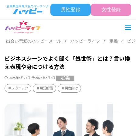
男性登録
女性登録
出会い恋愛のハッピーメール
ハッピーライフ
定義
ビジ
ビジネスシーンでよく聞く「処世術」とは？言い換
え表現や身につける方法
定義
2025年6月24日
2025年6月7日
テクニック
用語解説
男女向け