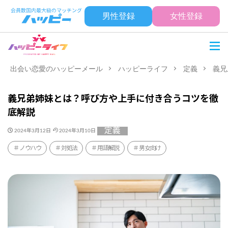
男性登録
女性登録
出会い恋愛のハッピーメール
ハッピーライフ
定義
義兄
義兄弟姉妹とは？呼び方や上手に付き合うコツを徹
底解説
定義
2024年3月12日
2024年3月10日
ノウハウ
対処法
用語解説
男女向け