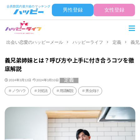
男性登録
女性登録
出会い恋愛のハッピーメール
ハッピーライフ
定義
義兄
義兄弟姉妹とは？呼び方や上手に付き合うコツを徹
底解説
定義
2024年3月12日
2024年3月10日
ノウハウ
対処法
用語解説
男女向け