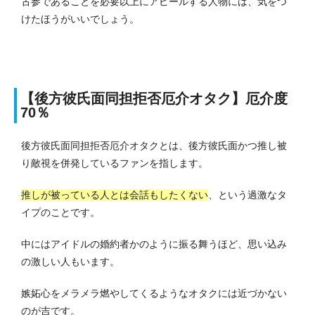
古参であることを必要以上にアピールする人物には、気をつ
けたほうがいいでしょう。
【後方彼氏面同担拒否厄介オタク】厄介度
70％
後方彼氏面同担拒否厄介オタクとは、後方彼氏面かつ推し被
り敵視を併発しているファンを指します。
推しが被っている人とは会話もしたくない
、という過激なタ
イプのことです。
中にはアイドルの婚約者かのように振る舞うほど、思い込み
の激しい人もいます。
嫉妬心をメラメラ燃やしてくるようなオタクには近づかない
のが吉です。