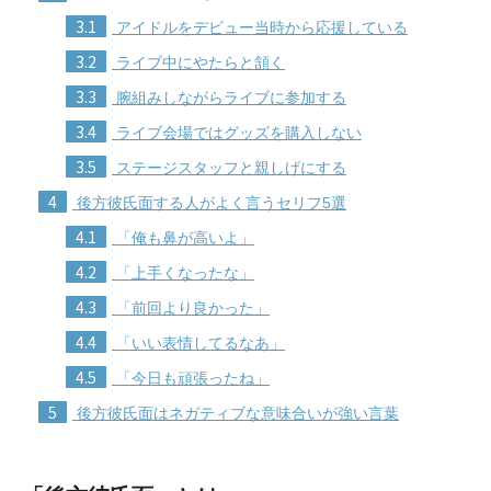
3.1
アイドルをデビュー当時から応援している
3.2
ライブ中にやたらと頷く
3.3
腕組みしながらライブに参加する
3.4
ライブ会場ではグッズを購入しない
3.5
ステージスタッフと親しげにする
4
後方彼氏面する人がよく言うセリフ5選
4.1
「俺も鼻が高いよ」
4.2
「上手くなったな」
4.3
「前回より良かった」
4.4
「いい表情してるなあ」
4.5
「今日も頑張ったね」
5
後方彼氏面はネガティブな意味合いが強い言葉