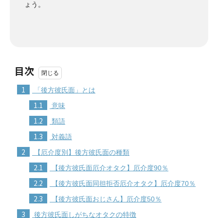
ょう。
目次
1
「後方彼氏面」とは
1.1
意味
1.2
類語
1.3
対義語
2
【厄介度別】後方彼氏面の種類
2.1
【後方彼氏面厄介オタク】厄介度90％
2.2
【後方彼氏面同担拒否厄介オタク】厄介度70％
2.3
【後方彼氏面おじさん】厄介度50％
3
後方彼氏面しがちなオタクの特徴