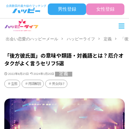
男性登録
女性登録
出会い恋愛のハッピーメール
ハッピーライフ
定義
「後
「後方彼氏面」の意味や類語・対義語とは？厄介オ
タクがよく言うセリフ5選
定義
2022年8月25日
2024年1月20日
生態
用語解説
男女向け