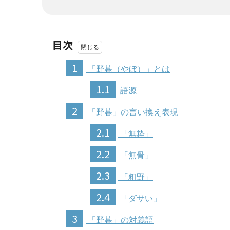
目次
1
「野暮（やぼ）」とは
1.1
語源
2
「野暮」の言い換え表現
2.1
「無粋」
2.2
「無骨」
2.3
「粗野」
2.4
「ダサい」
3
「野暮」の対義語