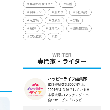
秘密の恋愛研究所
結婚
胸キュン
脈あり
自分磨き
花言葉
血液型
診断
運勢
運命の人
遠距離恋愛
野呂佳代
顔
専門家・ライター
ハッピーライフ編集部
累計登録数3,500万以上、
2001年より運営している日
本最大級のマッチング・出
会いサービス「ハッピ...