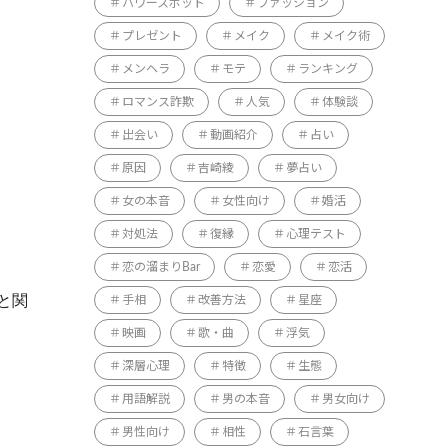
パワースポット
ファッション
プレゼント
メイク
メイク術
メンヘラ
モテ
ランキング
ロマンス詐欺
人気
体験談
出会い
動画紹介
占い
原因
吉崎綾
夢占い
女の本音
女性向け
婚活
対処法
復縁
心理テスト
恋の溜まりBar
恋愛
恋活
と関
手相
改善方法
星座
映画
歌・曲
浮気
深層心理
特徴
生態
用語解説
男の本音
男女向け
男性向け
相性
石言葉