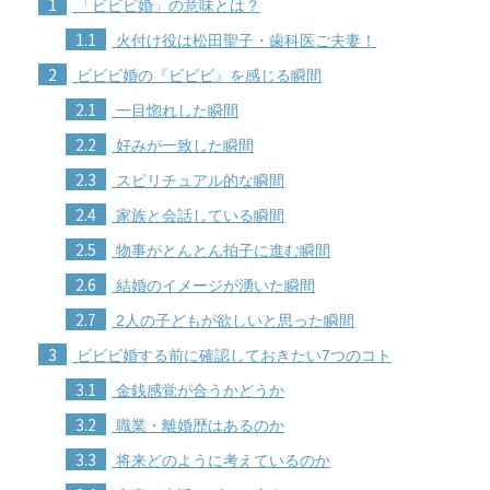
1
「ビビビ婚」の意味とは？
1.1
火付け役は松田聖子・歯科医ご夫妻！
2
ビビビ婚の『ビビビ』を感じる瞬間
2.1
一目惚れした瞬間
2.2
好みが一致した瞬間
2.3
スピリチュアル的な瞬間
2.4
家族と会話している瞬間
2.5
物事がとんとん拍子に進む瞬間
2.6
結婚のイメージが湧いた瞬間
2.7
2人の子どもが欲しいと思った瞬間
3
ビビビ婚する前に確認しておきたい7つのコト
3.1
金銭感覚が合うかどうか
3.2
職業・離婚歴はあるのか
3.3
将来どのように考えているのか