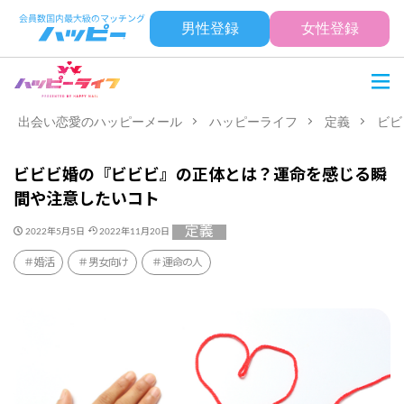
男性登録
女性登録
出会い恋愛のハッピーメール
ハッピーライフ
定義
ビビ
ビビビ婚の『ビビビ』の正体とは？運命を感じる瞬
間や注意したいコト
定義
2022年5月5日
2022年11月20日
婚活
男女向け
運命の人