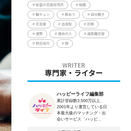
秘密の恋愛研究所
結婚
胸キュン
脈あり
自分磨き
花言葉
血液型
診断
運勢
運命の人
遠距離恋愛
野呂佳代
顔
専門家・ライター
ハッピーライフ編集部
累計登録数3,500万以上、
2001年より運営している日
本最大級のマッチング・出
会いサービス「ハッピ...