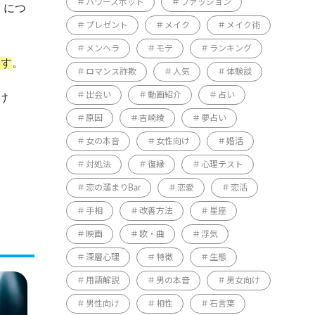
パワースポット
ファッション
」につ
プレゼント
メイク
メイク術
メンヘラ
モテ
ランキング
ます
。
ロマンス詐欺
人気
体験談
出会い
動画紹介
占い
け
原因
吉崎綾
夢占い
女の本音
女性向け
婚活
対処法
復縁
心理テスト
恋の溜まりBar
恋愛
恋活
手相
改善方法
星座
映画
歌・曲
浮気
深層心理
特徴
生態
用語解説
男の本音
男女向け
男性向け
相性
石言葉