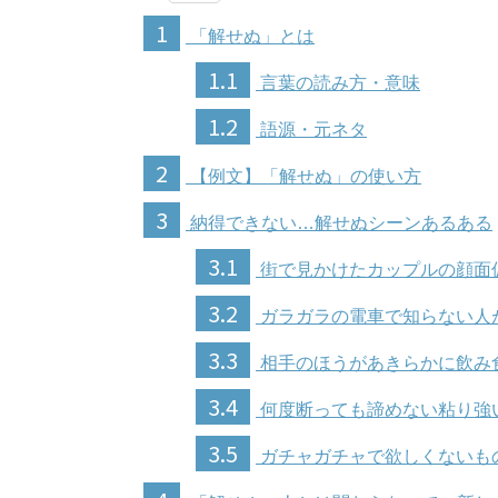
1
「解せぬ」とは
1.1
言葉の読み方・意味
1.2
語源・元ネタ
2
【例文】「解せぬ」の使い方
3
納得できない…解せぬシーンあるある
3.1
街で見かけたカップルの顔面
3.2
ガラガラの電車で知らない人
3.3
相手のほうがあきらかに飲み
3.4
何度断っても諦めない粘り強
3.5
ガチャガチャで欲しくないも