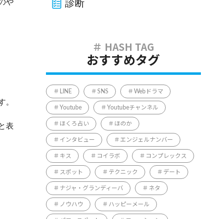
のや
診断
おすすめタグ
LINE
SNS
Webドラマ
す。
Youtube
Youtubeチャンネル
ほくろ占い
ほのか
と表
インタビュー
エンジェルナンバー
キス
コイラボ
コンプレックス
スポット
テクニック
デート
ナジャ・グランディーバ
ネタ
ノウハウ
ハッピーメール