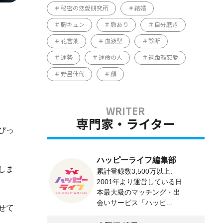
秘密の恋愛研究所
結婚
胸キュン
脈あり
自分磨き
花言葉
血液型
診断
運勢
運命の人
遠距離恋愛
野呂佳代
顔
専門家・ライター
ぴっ
ハッピーライフ編集部
しま
累計登録数3,500万以上、
2001年より運営している日
本最大級のマッチング・出
会いサービス「ハッピ...
せて