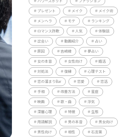
パワースポット
ファッション
プレゼント
メイク
メイク術
メンヘラ
モテ
ランキング
ロマンス詐欺
人気
体験談
出会い
動画紹介
占い
原因
吉崎綾
夢占い
女の本音
女性向け
婚活
対処法
復縁
心理テスト
恋の溜まりBar
恋愛
恋活
手相
改善方法
星座
映画
歌・曲
浮気
深層心理
特徴
生態
用語解説
男の本音
男女向け
男性向け
相性
石言葉