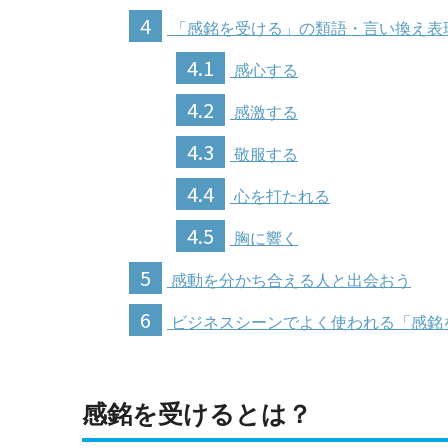
4
「感銘を受ける」の類語・言い換え表
4.1
感心する
4.2
感激する
4.3
敬服する
4.4
心を打たれる
4.5
胸に響く
5
感動を分かち合える人と出会おう
6
ビジネスシーンでよく使われる「感銘
感銘を受けるとは？