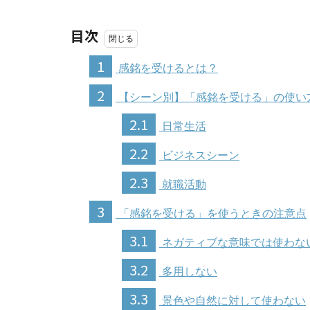
目次
1
感銘を受けるとは？
2
【シーン別】「感銘を受ける」の使い
2.1
日常生活
2.2
ビジネスシーン
2.3
就職活動
3
「感銘を受ける」を使うときの注意点
3.1
ネガティブな意味では使わな
3.2
多用しない
3.3
景色や自然に対して使わない